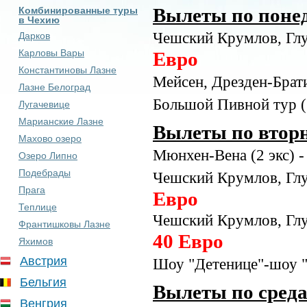
Комбинированные туры
Вылеты по понед
в Чехию
Чешский Крумлов, Глу
Дарков
Карловы Вары
Евро
Константиновы Лазне
Мейсен, Дрезден-Брати
Лазне Белоград
Большой Пивной тур (3
Лугачевице
Марианские Лазне
Вылеты по вторн
Махово озеро
Мюнхен-Вена (2 экс) -
Озеро Липно
Подебрады
Чешский Крумлов, Глу
Прага
Евро
Теплице
Чешский Крумлов, Глу
Франтишковы Лазне
40 Евро
Яхимов
Австрия
Шоу "Детенице"-шоу "U
Бельгия
Вылеты по среда
Венгрия