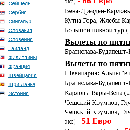
- 66 Евро
экс)
Сейшелы
Вена-Дрезден-Карловы
Сербия
Кутна Гора, Жлебы-Ка
Сингапур
Большой пивной тур (3
Словакия
Словения
Вылеты по пятн
Таиланд
Братислава-Будапешт-В
Филиппины
Вылеты по пятни
Франция
Швейцария: Альпы "в ш
Швейцария
Братислава-Будапешт-В
Шри-Ланка
Карловы Вары-Вена (2 
Эстония
Чешский Крумлов, Глуб
Чешский Крумлов, Глу
51 Евро
экс) -