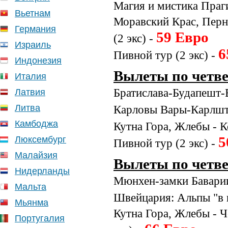
Магия и мистика Праги
Вьетнам
Моравский Крас, Перн
Германия
59 Евро
(2 экс) -
Израиль
6
Пивной тур (2 экс) -
Индонезия
Вылеты по четве
Италия
Братислава-Будапешт-В
Латвия
Литва
Карловы Вары-Карлште
Камбоджа
Кутна Гора, Жлебы - К
Люксембург
5
Пивной тур (2 экс) -
Малайзия
Вылеты по четве
Нидерланды
Мюнхен-замки Баварии
Мальта
Швейцария: Альпы "в 
Мьянма
Кутна Гора, Жлебы - 
Португалия