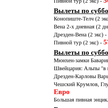
5
Пивной тур (2 экс) -
Вылеты по суббо
Конопиште-Телч (2 экс
Вена 2-х дневная (2 дн
Дрезден-Вена (2 экс) 
5
Пивной тур (2 экс) -
Вылеты по суббо
Мюнхен-замки Баварии
Швейцария: Альпы "в 
Дрезден-Карловы Вары
Чешский Крумлов, Глуб
Евро
Большая пивная энцикл