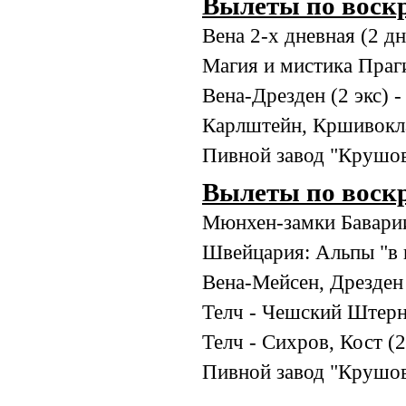
Вылеты по воскр
Вена 2-х дневная (2 дн
Магия и мистика Праги
Вена-Дрезден (2 экс) 
Карлштейн, Кршивоклат
Пивной завод "Крушови
Вылеты по воскр
Мюнхен-замки Баварии
Швейцария: Альпы "в 
Вена-Мейсен, Дрезден 
Телч - Чешский Штернб
Телч - Сихров, Кост (2
Пивной завод "Крушови