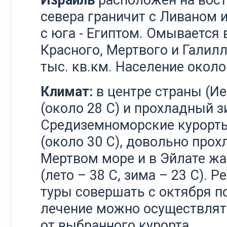
Израиль
расположен на вос
севера граничит с Ливаном и
с юга - Египтом. Омывается
Красного, Мертвого и Галил
тыс. кв.км. Население около 
Климат:
в центре страны (Ие
(около 28 С) и прохладный з
Средиземноморские курорты
(около 30 С), довольно прох
Мертвом море и в Эйлате жа
(лето – 38 С, зима – 23 С).
туры совершать с октября п
лечение можно осуществлять
от выбранного курорта.