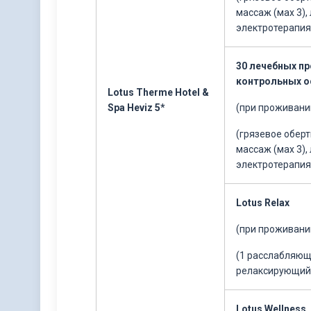
массаж (мах 3),
электротерапия
30 лечебных пр
контрольных 
Lotus Therme Hotel &
Spa Heviz 5*
(при проживании
(грязевое обер
массаж (мах 3),
электротерапия
Lotus Relax
(при проживании
(1 расслабляющ
релаксирующий 
Lotus Wellness