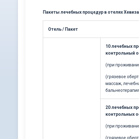
Пакеты лечебных процедур в отелях Хевиза
Отель / Пакет
10 лечебных пр
контрольный 
(при проживании
(грязевое обер
массаж, лечебн
бальнеотерапия
20 лечебных пр
контрольных 
(при проживании
(грязевое обер