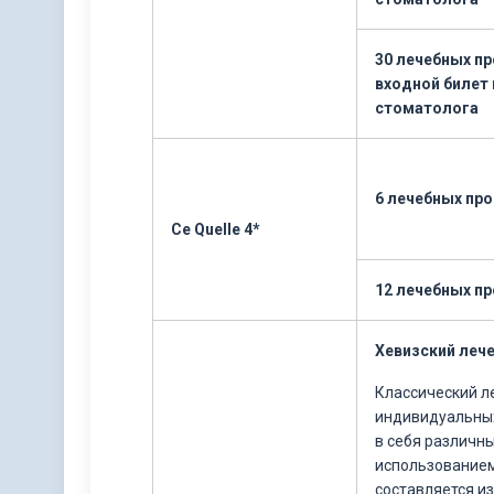
30 лечебных пр
входной билет 
стоматолога
6 лечебных пр
Ce Quelle 4*
12 лечебных п
Хевизский леч
Классический л
индивидуальны
в себя различн
использованием
составляется и