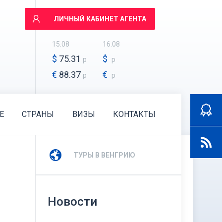
ЛИЧНЫЙ КАБИНЕТ АГЕНТА
15.08
16.08
$
75.31
$
р
р
€
88.37
€
р
р
E
СТРАНЫ
ВИЗЫ
КОНТАКТЫ
ТУРЫ В ВЕНГРИЮ
Новости