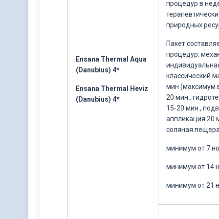
процедур в нед
терапевтически
природных ресу
Пакет составля
процедур: меха
Ensana Thermal Aqua
индивидуальная
(Danubius) 4*
классический м
мин (максимум в
Ensana Thermal Heviz
20 мин., гидрот
(Danubius) 4*
15-20 мин., под
аппликация 20 
соляная пещера
минимум от 7 н
минимум от 14 
минимум от 21 