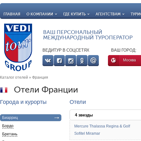
ГЛАВНАЯ
О КОМПАНИИ
ГДЕ КУПИТЬ
АГЕНТСТВАМ
ТУРИ
ВАШ ПЕРСОНАЛЬНЫЙ
МЕЖДУНАРОДНЫЙ ТУРОПЕРАТОР
ВЕДИТУР В СОЦСЕТЯХ
ВАШ ГОРОД:
Москва
Каталог отелей
» Франция
Отели Франции
Города и курорты
Отели
4 звезды
Биарриц
Бордо
Mercure Thalassa Regina & Golf
Sofitel Miramar
Бретань