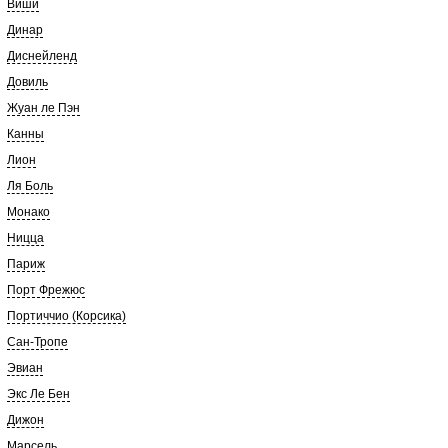
Виши
Динар
Диснейленд
Довиль
Жуан ле Пэн
Канны
Лион
Ля Боль
Монако
Ницца
Париж
Порт Фрежюс
Портиччио (Корсика)
Сан-Тропе
Эвиан
Экс Ле Бен
Дижон
Марсель