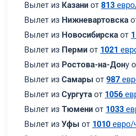
Вылет из
Казани
от
813
евро
Вылет из
Нижневартовска
о
Вылет из
Новосибирска
от
1
Вылет из
Перми
от
1021
евр
Вылет из
Ростова-на-Дон
у 
Вылет из
Самары
от
987
евр
Вылет из
Сургута
от
1056
ев
Вылет из
Тюмени
от
1033
ев
Вылет из
Уфы
от
1010
евро/