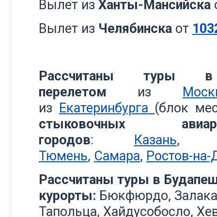
Вылет из
Ханты-Мансийска
Вылет из
Челябинска
от
103
Рассчитаны туры 
перелетом
из
Моск
из
Екатеринбурга
(блок мес
стыковочных ав
городов
:
Казань
Тюмень
,
Самара
,
Ростов-на-
Рассчитаны туры в Будапеш
курорты:
Бюкфюрдо, Залака
Тапольца, Хайдусобосло, Хев