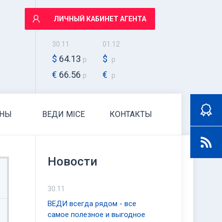
ЛИЧНЫЙ КАБИНЕТ АГЕНТА
30.11
01.12
$
64.13
$
р
р
€
66.56
€
р
р
АНЫ
ВЕДИ MICE
КОНТАКТЫ
Новости
30.11
ВЕДИ всегда рядом - все
самое полезное и выгодное