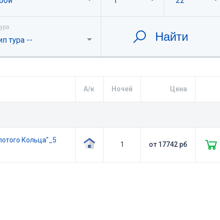
бой
1
22
тура
Найти
ип тура --
А/к
Ночей
Цена
лотого Кольца"_5
1
от
17742
рб