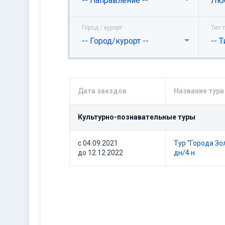
-- Направление --
Лю
Город / курорт
Тип 
-- Город/курорт --
-- Т
Дата заездов
Название тура
Культурно-познавательные туры
с 04.09.2021
Тур "Города Зо
до 12.12.2022
дн/4 н