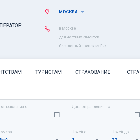
МОСКВА
ПЕРАТОР
в Москве
для частных клиентов
бесплатный звонок из РФ
НТСТВАМ
ТУРИСТАМ
СТРАХОВАНИЕ
СТР
 отправления с:
Дата отправления по:
номера
Ночей от:
Ночей до: