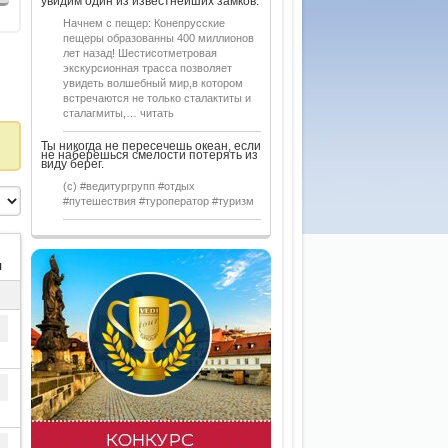
увидим один из известнейших замков.
Начнем с пещер: Конепрусские
пещеры образованны 400 миллионов
лет назад! Шестисотметровая
экскурсионная трасса позволяет
увидеть волшебный мир,в котором
встречаются не только сталактиты и
сталагмиты,… читать
Ты никогда не пересечешь океан, если
не наберешься смелости потерять из
виду берег.
(с) #ведитургрупп #отдых
#путешествия #туроператор #туризм
я