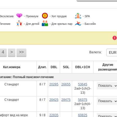
 Эксклюзив
- Премиум
- Хит продаж
- SPA
 Лечение
- Для детей
- Для зрелых пар
- Бассейн
4
>
>>
Валюта:
Другие
Кат.номера
Длит.
DBL
SGL
DBL+1CH
размещени
итание: Полный пансион+лечение
Стандарт
8 / 7
20285
26655
53645
Показать
2ad+1ch(3-
13)
Стандарт
8 / 7
20425
28475
56375
Показать
2ad+1ch(4-
13)
мфорт вид на море
9 / 8
22835
60825
Показать