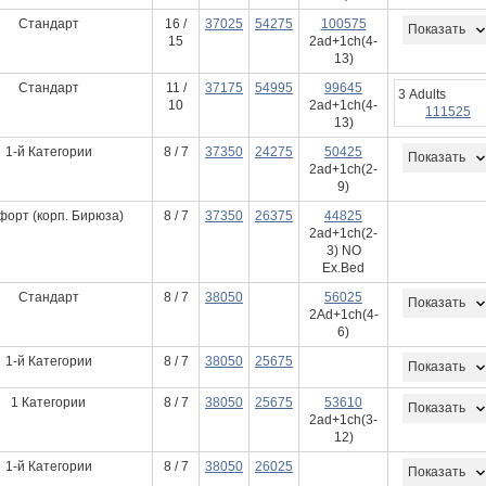
Стандарт
16 /
37025
54275
100575
Показать
15
2ad+1ch(4-
13)
Стандарт
11 /
37175
54995
99645
3 Adults
10
2ad+1ch(4-
111525
13)
1-й Категории
8 / 7
37350
24275
50425
Показать
2ad+1ch(2-
9)
форт (корп. Бирюза)
8 / 7
37350
26375
44825
2ad+1ch(2-
3) NO
Ex.Bed
Стандарт
8 / 7
38050
56025
Показать
2Ad+1ch(4-
6)
1-й Категории
8 / 7
38050
25675
Показать
1 Категории
8 / 7
38050
25675
53610
Показать
2ad+1ch(3-
12)
1-й Категории
8 / 7
38050
26025
Показать