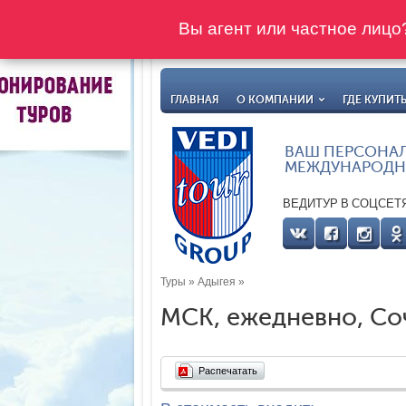
Вы агент или частное лиц
ГЛАВНАЯ
О КОМПАНИИ
ГДЕ КУПИТ
ВАШ ПЕРСОНА
МЕЖДУНАРОДН
ВЕДИТУР В СОЦСЕТ
Туры
»
Адыгея
»
МСК, ежедневно, Соч
Распечатать