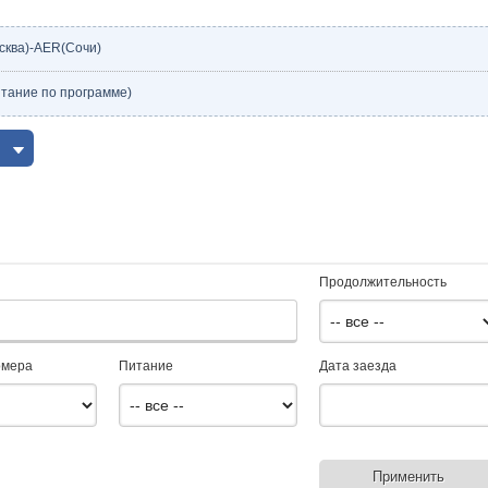
сква)-AER(Сочи)
тание по программе)
Продолжительность
омера
Питание
Дата заезда
Применить