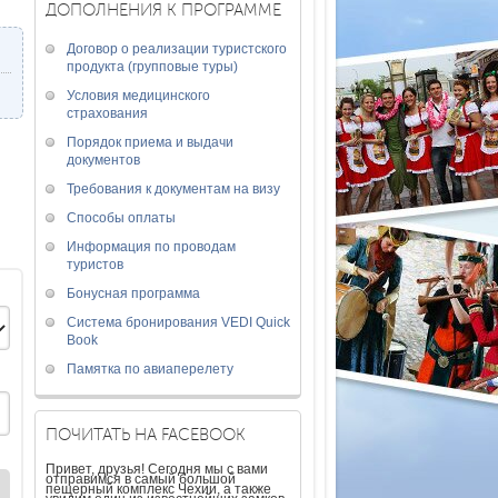
ДОПОЛНЕНИЯ К ПРОГРАММЕ
Договор о реализации туристского
продукта (групповые туры)
Условия медицинского
страхования
Порядок приема и выдачи
документов
Требования к документам на визу
Способы оплаты
Информация по проводам
туристов
Бонусная программа
Система бронирования VEDI Quick
Book
Памятка по авиаперелету
ПОЧИТАТЬ НА FACEBOOK
Привет, друзья! Сегодня мы с вами
отправимся в самый большой
пещерный комплекс Чехии, а также