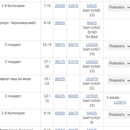
1-й Категории
7 / 6
38350
21875
54525
Показать
2ad+1ch(6-
13)
(корп. Черноморский)
9 / 8
38950
46425
2ad+1ch(2-
3) NO
Ex.Bed
Стандарт
10 / 9
38975
56975
104325
Показать
2ad+1ch(7-
13)
Стандарт
17 /
39175
57575
106325
Показать
16
2ad+1ch(4-
13)
мфорт вид на море
15 /
39255
101875
Показать
14
2ad+1ch(5-
11)
Стандарт
12 /
40325
60035
107835
3 Adults
11
2ad+1ch(4-
120975
13)
1-й Категории
9 / 8
40550
26675
54425
Показать
2ad+1ch(2-
9)