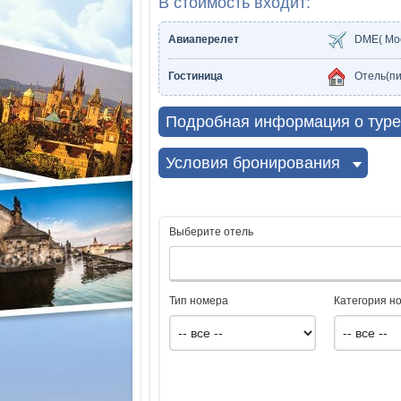
В стоимость входит:
Авиаперелет
DME( Мо
Гостиница
Отель(пи
Подробная информация о туре
Условия бронирования
Выберите отель
Тип номера
Категория н