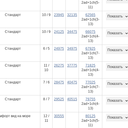
2ad+1ch(5-
11)
Стандарт
10 / 9
23945
32135
62565
Показать
2ad+1ch(3-
13)
Стандарт
10 / 9
24125
34475
66075
Показать
2ad+1ch(4-
13)
Стандарт
6 / 5
24975
34975
67925
Показать
2ad+1ch(7-
13)
Стандарт
11 /
26275
37775
71825
Показать
10
2ad+1ch(4-
13)
Стандарт
7 / 6
28475
40475
77025
Показать
2ad+1ch(7-
13)
Стандарт
8 / 7
29525
40515
79755
Показать
2ad+1ch(4-
13)
мфорт вид на море
12 /
30555
80125
Показать
11
2ad+1ch(5-
11)