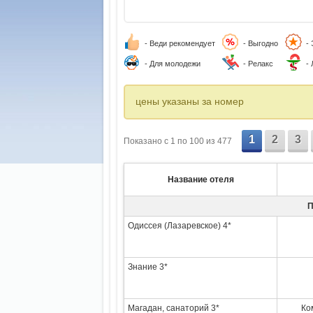
- Веди рекомендует
- Выгодно
-
- Для молодежи
- Релакс
-
цены указаны за номер
1
2
3
Показано c 1 по 100 из 477
Название отеля
П
Одиссея (Лазаревское) 4*
Знание 3*
Магадан, санаторий 3*
Ко