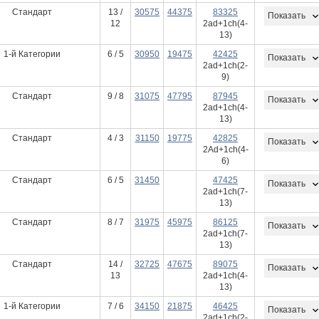
Стандарт
13 /
30575
44375
83325
Показать
12
2ad+1ch(4-
13)
1-й Категории
6 / 5
30950
19475
42425
Показать
2ad+1ch(2-
9)
Стандарт
9 / 8
31075
47795
87945
Показать
2ad+1ch(4-
13)
Стандарт
4 / 3
31150
19775
42825
Показать
2Ad+1ch(4-
6)
Стандарт
6 / 5
31450
47425
Показать
2ad+1ch(7-
13)
Стандарт
8 / 7
31975
45975
86125
Показать
2ad+1ch(7-
13)
Стандарт
14 /
32725
47675
89075
Показать
13
2ad+1ch(4-
13)
1-й Категории
7 / 6
34150
21875
46425
Показать
2ad+1ch(2-