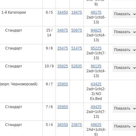
9)
1-й Категории
6 / 5
34450
19475
49175
Показать
2ad+1ch(6-
13)
Стандарт
15 /
34875
50975
94825
Показать
14
2ad+1ch(4-
13)
Стандарт
9 / 8
35475
51475
95225
Показать
2ad+1ch(7-
13)
Стандарт
10 / 9
35825
52835
96135
Показать
2ad+1ch(4-
13)
(корп. Черноморский)
8 / 7
35950
43425
2ad+1ch(2-
3) NO
Ex.Bed
Стандарт
7 / 6
35950
49425
Показать
2ad+1ch(7-
13)
Стандарт
5 / 4
36550
23875
49625
Показать
2Ad+1ch(4-
6)