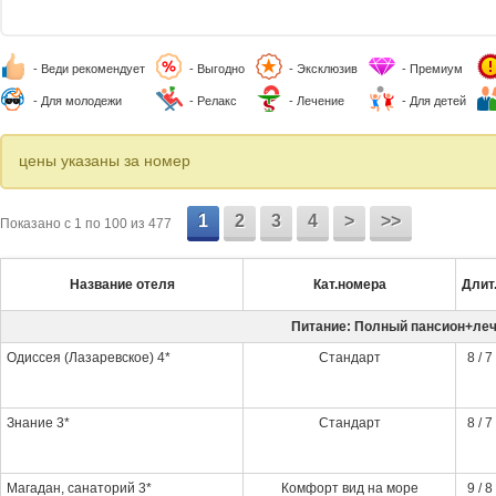
- Веди рекомендует
- Выгодно
- Эксклюзив
- Премиум
- Для молодежи
- Релакс
- Лечение
- Для детей
цены указаны за номер
1
2
3
4
>
>>
Показано c 1 по 100 из 477
Название отеля
Кат.номера
Длит
Питание: Полный пансион+ле
Одиссея (Лазаревское) 4*
Стандарт
8 / 7
Знание 3*
Стандарт
8 / 7
Магадан, санаторий 3*
Комфорт вид на море
9 / 8