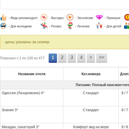
- Веди рекомендует
- Выгодно
- Эксклюзив
- Премиум
- Для молодежи
- Релакс
- Лечение
- Для детей
цены указаны за номер
1
2
3
4
>
>>
Показано c 1 по 100 из 477
Название отеля
Кат.номера
Длит
Питание: Полный пансион+ле
Одиссея (Лазаревское) 4*
Стандарт
8 / 7
Знание 3*
Стандарт
8 / 7
Магадан, санаторий 3*
Комфорт вид на море
9 / 8