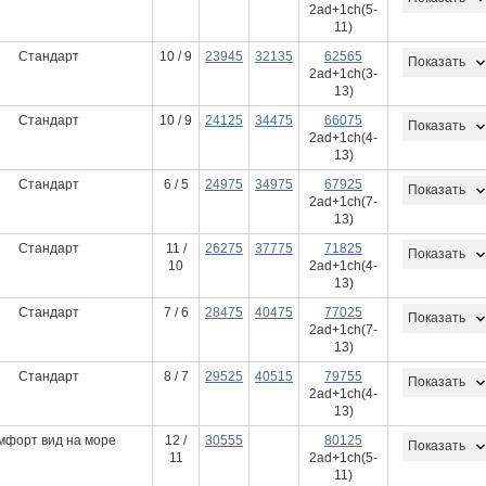
2ad+1ch(5-
11)
Стандарт
10 / 9
23945
32135
62565
Показать
2ad+1ch(3-
13)
Стандарт
10 / 9
24125
34475
66075
Показать
2ad+1ch(4-
13)
Стандарт
6 / 5
24975
34975
67925
Показать
2ad+1ch(7-
13)
Стандарт
11 /
26275
37775
71825
Показать
10
2ad+1ch(4-
13)
Стандарт
7 / 6
28475
40475
77025
Показать
2ad+1ch(7-
13)
Стандарт
8 / 7
29525
40515
79755
Показать
2ad+1ch(4-
13)
мфорт вид на море
12 /
30555
80125
Показать
11
2ad+1ch(5-
11)