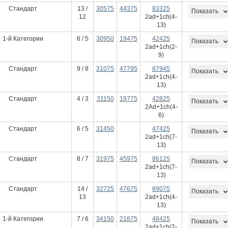
Стандарт
13 /
30575
44375
83325
Показать
12
2ad+1ch(4-
13)
1-й Категории
6 / 5
30950
19475
42425
Показать
2ad+1ch(2-
9)
Стандарт
9 / 8
31075
47795
87945
Показать
2ad+1ch(4-
13)
Стандарт
4 / 3
31150
19775
42825
Показать
2Ad+1ch(4-
6)
Стандарт
6 / 5
31450
47425
Показать
2ad+1ch(7-
13)
Стандарт
8 / 7
31975
45975
86125
Показать
2ad+1ch(7-
13)
Стандарт
14 /
32725
47675
89075
Показать
13
2ad+1ch(4-
13)
1-й Категории
7 / 6
34150
21875
46425
Показать
2ad+1ch(2-