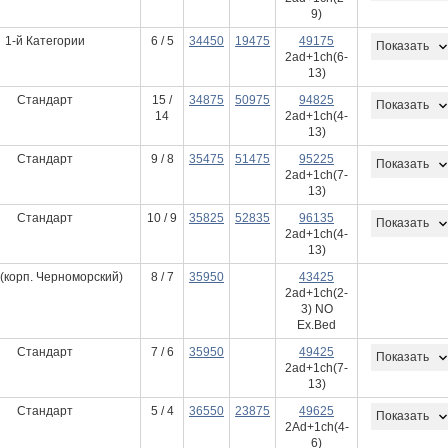
9)
1-й Категории
6 / 5
34450
19475
49175
Показать
2ad+1ch(6-
13)
Стандарт
15 /
34875
50975
94825
Показать
14
2ad+1ch(4-
13)
Стандарт
9 / 8
35475
51475
95225
Показать
2ad+1ch(7-
13)
Стандарт
10 / 9
35825
52835
96135
Показать
2ad+1ch(4-
13)
(корп. Черноморский)
8 / 7
35950
43425
2ad+1ch(2-
3) NO
Ex.Bed
Стандарт
7 / 6
35950
49425
Показать
2ad+1ch(7-
13)
Стандарт
5 / 4
36550
23875
49625
Показать
2Ad+1ch(4-
6)