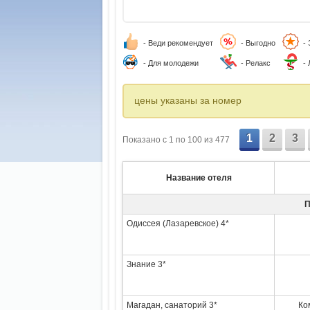
- Веди рекомендует
- Выгодно
-
- Для молодежи
- Релакс
-
цены указаны за номер
1
2
3
Показано c 1 по 100 из 477
Название отеля
П
Одиссея (Лазаревское) 4*
Знание 3*
Магадан, санаторий 3*
Ко