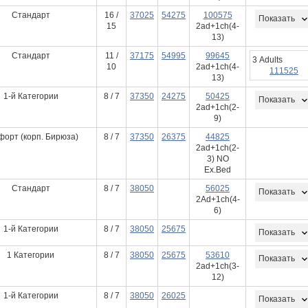
Стандарт
16 /
37025
54275
100575
Показать
15
2ad+1ch(4-
13)
Стандарт
11 /
37175
54995
99645
3 Adults
10
2ad+1ch(4-
111525
13)
1-й Категории
8 / 7
37350
24275
50425
Показать
2ad+1ch(2-
9)
форт (корп. Бирюза)
8 / 7
37350
26375
44825
2ad+1ch(2-
3) NO
Ex.Bed
Стандарт
8 / 7
38050
56025
Показать
2Ad+1ch(4-
6)
1-й Категории
8 / 7
38050
25675
Показать
1 Категории
8 / 7
38050
25675
53610
Показать
2ad+1ch(3-
12)
1-й Категории
8 / 7
38050
26025
Показать