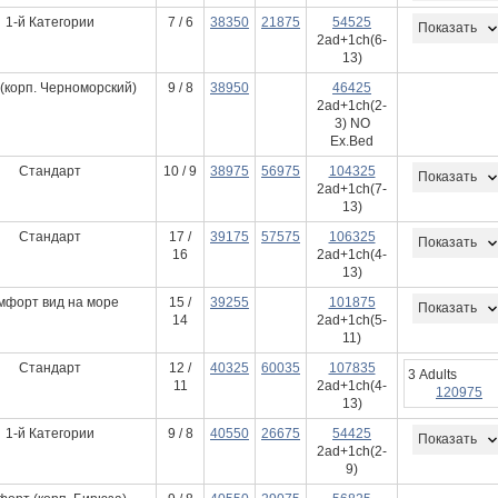
1-й Категории
7 / 6
38350
21875
54525
Показать
2ad+1ch(6-
13)
(корп. Черноморский)
9 / 8
38950
46425
2ad+1ch(2-
3) NO
Ex.Bed
Стандарт
10 / 9
38975
56975
104325
Показать
2ad+1ch(7-
13)
Стандарт
17 /
39175
57575
106325
Показать
16
2ad+1ch(4-
13)
мфорт вид на море
15 /
39255
101875
Показать
14
2ad+1ch(5-
11)
Стандарт
12 /
40325
60035
107835
3 Adults
11
2ad+1ch(4-
120975
13)
1-й Категории
9 / 8
40550
26675
54425
Показать
2ad+1ch(2-
9)