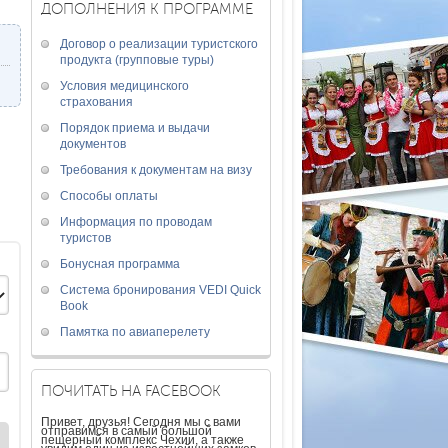
ДОПОЛНЕНИЯ К ПРОГРАММЕ
Договор о реализации туристского
продукта (групповые туры)
Условия медицинского
страхования
Порядок приема и выдачи
документов
Требования к документам на визу
Способы оплаты
Информация по проводам
туристов
Бонусная программа
Система бронирования VEDI Quick
Book
Памятка по авиаперелету
ПОЧИТАТЬ НА FACEBOOK
Привет, друзья! Сегодня мы с вами
отправимся в самый большой
пещерный комплекс Чехии, а также