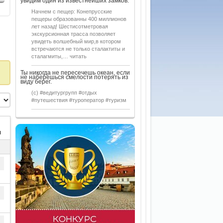
увидим один из известнейших замков.
Начнем с пещер: Конепрусские
пещеры образованны 400 миллионов
лет назад! Шестисотметровая
экскурсионная трасса позволяет
увидеть волшебный мир,в котором
встречаются не только сталактиты и
сталагмиты,… читать
Ты никогда не пересечешь океан, если
не наберешься смелости потерять из
виду берег.
(с) #ведитургрупп #отдых
#путешествия #туроператор #туризм
я