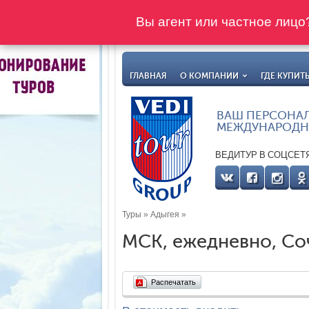
Вы агент или частное лиц
ГЛАВНАЯ
О КОМПАНИИ
ГДЕ КУПИТ
ВАШ ПЕРСОНА
МЕЖДУНАРОДН
ВЕДИТУР В СОЦСЕТ
Туры
»
Адыгея
»
МСК, ежедневно, Соч
Распечатать