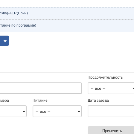
сква)-AER(Сочи)
тание по программе)
Продолжительность
омера
Питание
Дата заезда
Применить