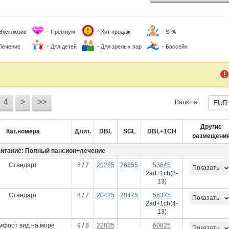
 Эксклюзив
- Премиум
- Хит продаж
- SPA
 Лечение
- Для детей
- Для зрелых пар
- Бассейн
4
>
>>
Валюта:
Другие
Кат.номера
Длит.
DBL
SGL
DBL+1CH
размещени
итание: Полный пансион+лечение
Стандарт
8 / 7
20285
26655
53645
Показать
2ad+1ch(3-
13)
Стандарт
8 / 7
20425
28475
56375
Показать
2ad+1ch(4-
13)
мфорт вид на море
9 / 8
22835
60825
Показать