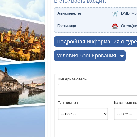
В стоимость входит:
Авиаперелет
DME( Мо
Гостиница
Отель(пи
Подробная информация о туре
Условия бронирования
Выберите отель
Тип номера
Категория н