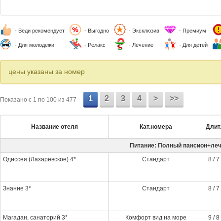
- Веди рекомендует
- Выгодно
- Эксклюзив
- Премиум
- Для молодежи
- Релакс
- Лечение
- Для детей
цены указаны за номер
1
2
3
4
>
>>
Показано c 1 по 100 из 477
Название отеля
Кат.номера
Длит
Питание: Полный пансион+ле
Одиссея (Лазаревское) 4*
Стандарт
8 / 7
Знание 3*
Стандарт
8 / 7
Магадан, санаторий 3*
Комфорт вид на море
9 / 8