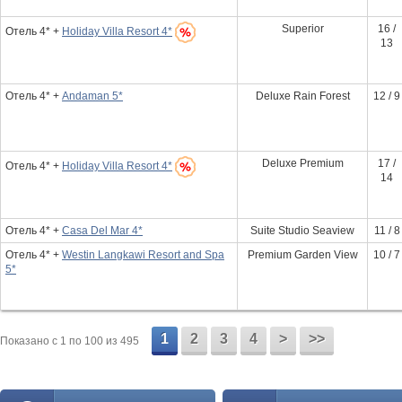
Superior
16 /
Отель 4* +
Holiday Villa Resort 4*
13
Отель 4* +
Andaman 5*
Deluxe Rain Forest
12 / 9
Deluxe Premium
17 /
Отель 4* +
Holiday Villa Resort 4*
14
Отель 4* +
Casa Del Mar 4*
Suite Studio Seaview
11 / 8
Отель 4* +
Westin Langkawi Resort and Spa
Premium Garden View
10 / 7
5*
1
2
3
4
>
>>
Показано c 1 по 100 из 495