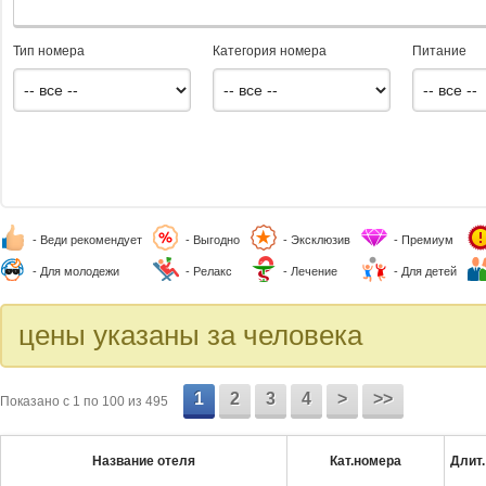
Тип номера
Категория номера
Питание
- Веди рекомендует
- Выгодно
- Эксклюзив
- Премиум
- Для молодежи
- Релакс
- Лечение
- Для детей
цены указаны за человека
1
2
3
4
>
>>
Показано c 1 по 100 из 495
Название отеля
Кат.номера
Длит.