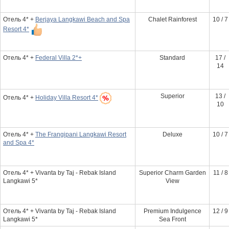
Отель 4* +
Berjaya Langkawi Beach and Spa
Chalet Rainforest
10 / 7
Resort 4*
Отель 4* +
Federal Villa 2*+
Standard
17 /
14
Superior
13 /
Отель 4* +
Holiday Villa Resort 4*
10
Отель 4* +
The Frangipani Langkawi Resort
Deluxe
10 / 7
and Spa 4*
Отель 4* + Vivanta by Taj - Rebak Island
Superior Charm Garden
11 / 8
Langkawi 5*
View
Отель 4* + Vivanta by Taj - Rebak Island
Premium Indulgence
12 / 9
Langkawi 5*
Sea Front