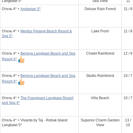
Langkawi 5*
Sea View
11
Отель 4* +
Andaman 5*
Deluxe Rain Forest
11 / 8
Отель 4* +
Meritus Pelangi Beach Resort &
Lake Front
11 / 8
Spa 5*
Отель 4* +
Berjaya Langkawi Beach and Spa
Chalet Rainforest
12 / 9
Resort 4*
Отель 4* +
Berjaya Langkawi Beach and Spa
Studio Rainforest
10 / 7
Resort 4*
Отель 4* +
The Frangipani Langkawi Resort
Villa Beach
10 / 7
and Spa 4*
Отель 4* + Vivanta by Taj - Rebak Island
Superior Charm Garden
13 /
Langkawi 5*
View
10