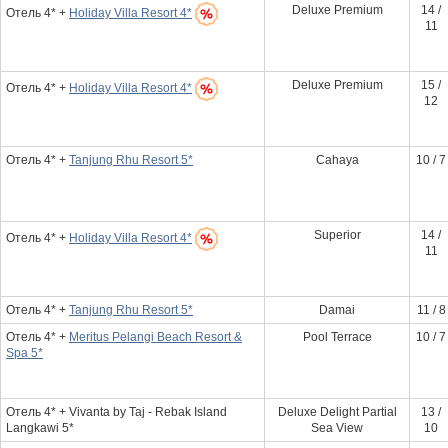
Deluxe Premium
14 /
Отель 4* +
Holiday Villa Resort 4*
11
Deluxe Premium
15 /
Отель 4* +
Holiday Villa Resort 4*
12
Отель 4* +
Tanjung Rhu Resort 5*
Cahaya
10 / 7
Superior
14 /
Отель 4* +
Holiday Villa Resort 4*
11
Отель 4* +
Tanjung Rhu Resort 5*
Damai
11 / 8
Отель 4* +
Meritus Pelangi Beach Resort &
Pool Terrace
10 / 7
Spa 5*
Отель 4* + Vivanta by Taj - Rebak Island
Deluxe Delight Partial
13 /
Langkawi 5*
Sea View
10