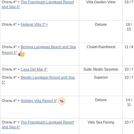
Отель 4* +
The Frangipani Langkawi Resort
Villa Garden View
10 / 7
and Spa 4*
Отель 4* +
Federal Villa 2*+
Deluxe
18 /
15
Отель 4* +
Berjaya Langkawi Beach and Spa
Chalet Rainforest
11 / 8
Resort 4*
Отель 4* +
Casa Del Mar 4*
Suite Studio Seaview
10 / 7
Отель 4* +
Westin Langkawi Resort and Spa
Superior
10 / 7
5*
Deluxe
14 /
Отель 4* +
Holiday Villa Resort 4*
11
Отель 4* +
The Frangipani Langkawi Resort
Villa Sea Facing
10 / 7
and Spa 4*