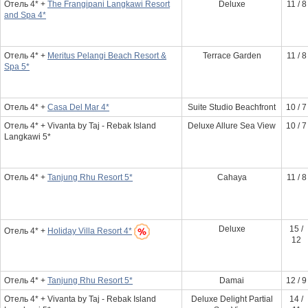
Отель 4* +
The Frangipani Langkawi Resort
Deluxe
11 / 8
and Spa 4*
Отель 4* +
Meritus Pelangi Beach Resort &
Terrace Garden
11 / 8
Spa 5*
Отель 4* +
Casa Del Mar 4*
Suite Studio Beachfront
10 / 7
Отель 4* + Vivanta by Taj - Rebak Island
Deluxe Allure Sea View
10 / 7
Langkawi 5*
Отель 4* +
Tanjung Rhu Resort 5*
Cahaya
11 / 8
Deluxe
15 /
Отель 4* +
Holiday Villa Resort 4*
12
Отель 4* +
Tanjung Rhu Resort 5*
Damai
12 / 9
Отель 4* + Vivanta by Taj - Rebak Island
Deluxe Delight Partial
14 /