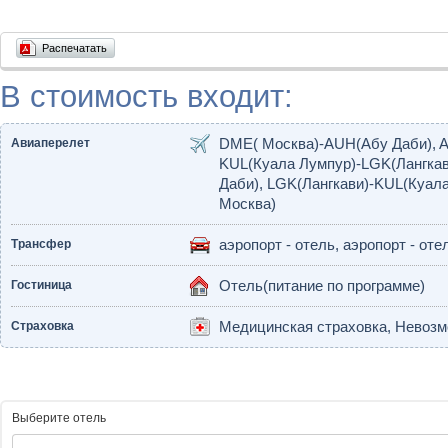
Распечатать
В стоимость входит:
Авиаперелет
DME( Москва)-AUH(Абу Даби), 
KUL(Куала Лумпур)-LGK(Лангкав
Даби), LGK(Лангкави)-KUL(Куал
Москва)
Трансфер
аэропорт - отель, аэропорт - оте
Гостиница
Отель(питание по программе)
Страховка
Медицинская страховка, Невозмо
Выберите отель