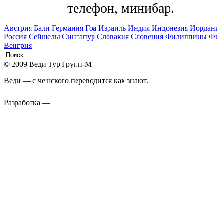
телефон, минибар.
Австрия
Бали
Германия
Гоа
Израиль
Индия
Индонезия
Иордан
Россия
Сейшелы
Сингапур
Словакия
Словения
Филиппины
Ф
Венгрия
© 2009 Веди Тур Групп-М
Веди — с чешского переводится как знают.
Разработка —