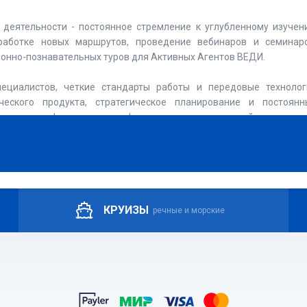
деятельности - постоянное стремление к углубленному изучен
работке новых маршрутов, проведение вебинаров и семинаро
онно-познавательных туров для Активных Агентов ВЕДИ.
ециалистов, четкие стандарты работы и передовые технолог
ческого продукта, стратегическое планирование и постоянн
ская атмосфера в наших офисах являются гарантией надежного
и
КРУИЗЫ
речные и морские