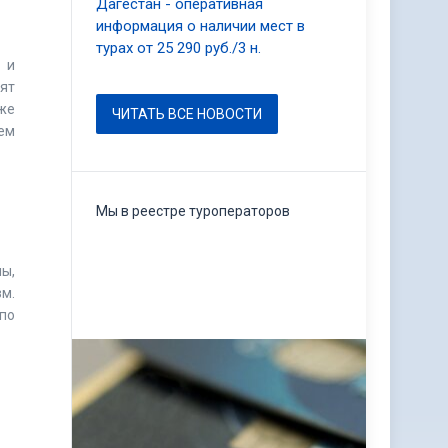
Дагестан - оперативная
информация о наличии мест в
турах от 25 290 руб./3 н.
 и
ят
же
ЧИТАТЬ ВСЕ НОВОСТИ
ем
Мы в реестре туроператоров
ы,
зм.
по