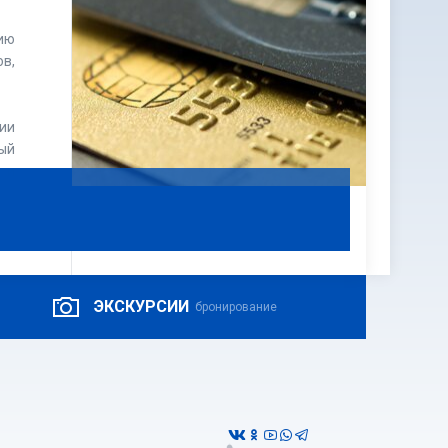
ию
в,
ии
ый
 и
ЭКСКУРСИИ
бронирование