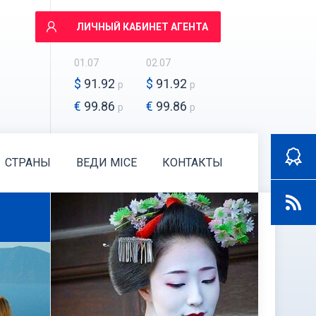
ЛИЧНЫЙ КАБИНЕТ АГЕНТА
01.07
02.07
$
91.92
$
91.92
р
р
€
99.86
€
99.86
р
р
СТРАНЫ
ВЕДИ MICE
КОНТАКТЫ