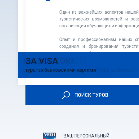
Один из важнейших аспектов нашей 
туристических возможностей и раз
организация обучающих и информаци
Опыт и профессионализм наших сп
создания и бронирования туристи
маркетинговый анализ рынка, друже
ВЕБИНАРЫ
КАЛЕНДАРЬ
УРАЛ, ПРИВЕТ!
НА ВОСТОК!
ЗА VISA
успешного сотрудничества ВЕДИ.
и видеосеминары для Активных Агентов ВЕДИ
экскурсионных туров на фиксированные даты
прием на Урале, школьные каникулы и экскурси
с восточным ветром - держим "Курс на Восток!"
туры за банковскими картами
ПОИСК ТУРОВ
ВАШ ПЕРСОНАЛЬНЫЙ