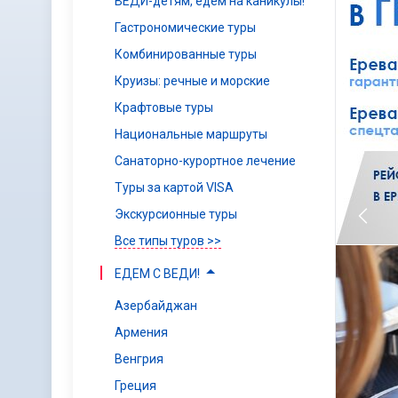
ВЕДИ-детям, едем на каникулы!
Гастрономические туры
Комбинированные туры
Круизы: речные и морские
Крафтовые туры
Национальные маршруты
Санаторно-курортное лечение
Туры за картой VISA
Экскурсионные туры
Все типы туров >>
ЕДЕМ С ВЕДИ!
Азербайджан
Армения
Венгрия
Греция