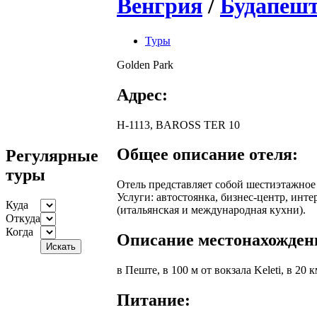
Венгрия
/
Будапеш
Туры
Golden Park
Адрес:
H-1113,
BAROSS
TER
10
Общее описание отеля:
Регулярные
туры
Отель представляет собой шестиэтажное 
Услуги: автостоянка, бизнес-центр, интер
Куда
(итальянская и международная кухни).
Откуда
Когда
Описание местонахожден
в Пеште, в 100 м от вокзала Keleti, в 20 
Питание: