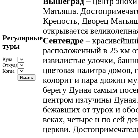
Вышеград
– центр эпохи
Матьяша. Достопримечат
Крепость, Дворец Матьяш
открывается великолепна
Регулярные
Сентендре
– красивейший
туры
расположенный в 25 км о
извилистые улочки, башн
Куда
Откуда
цветовая палитра домов,
Когда
колорит и пара дюжин муз
берегу Дуная самым пос
центром излучины Дуная.
бежавших от турок и обо
веках, четыре и по сей д
церкви. Достопримечател