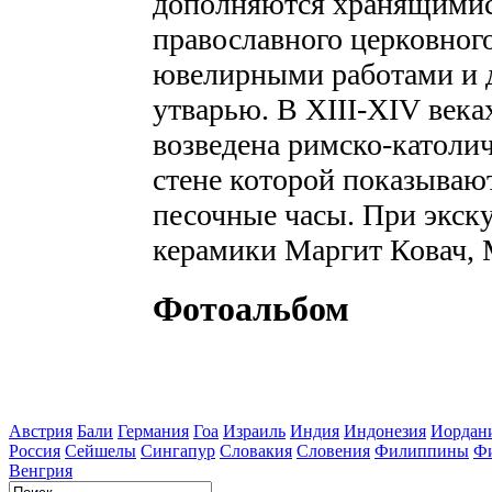
дополняются хранящимися
православного церковного
ювелирными работами и 
утварью. В
XIII-XIV
века
возведена римско-католич
стене которой показывают
песочные часы. При экск
керамики Маргит Ковач, 
Фотоальбом
Австрия
Бали
Германия
Гоа
Израиль
Индия
Индонезия
Иордан
Россия
Сейшелы
Сингапур
Словакия
Словения
Филиппины
Ф
Венгрия