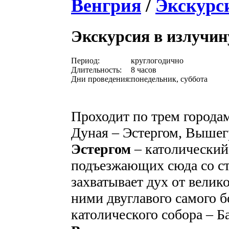
Венгрия
/
Экскурс
Экскурсия в излучин
Период:
круглогодично
Длительность:
8 часов
Дни проведения:
понедельник, суббота
Проходит по трем города
Дуная – Эстергом, Вышег
Эстергом
– католический
подъезжающих сюда со с
захватывает дух от вели
ними двуглавого самого б
католического собора – Б