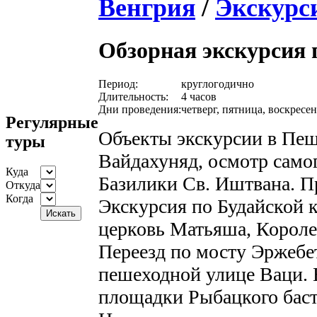
Венгрия
/
Экскурс
Обзорная экскурсия 
Период:
круглогодично
Длительность:
4 часов
Дни проведения:
четверг, пятница, воскресен
Регулярные
Объекты экскурсии в Пеш
туры
Вайдахуняд, осмотр само
Куда
Базилики Св. Иштвана. Пр
Откуда
Когда
Экскурсия по Будайской 
церковь Матьяша, Короле
Переезд по мосту Эржебе
пешеходной улице Ваци. 
площадки Рыбацкого баст