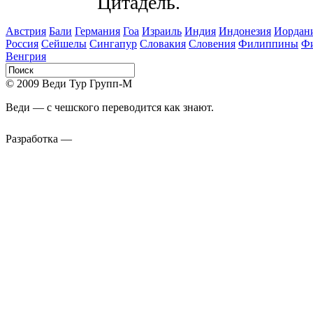
Цитадель.
Австрия
Бали
Германия
Гоа
Израиль
Индия
Индонезия
Иордан
Россия
Сейшелы
Сингапур
Словакия
Словения
Филиппины
Ф
Венгрия
© 2009 Веди Тур Групп-М
Веди — с чешского переводится как знают.
Разработка —