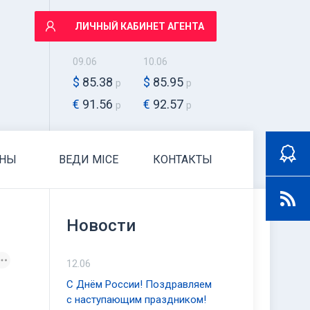
ЛИЧНЫЙ КАБИНЕТ АГЕНТА
09.06
10.06
$
85.38
$
85.95
р
р
€
91.56
€
92.57
р
р
АНЫ
ВЕДИ MICE
КОНТАКТЫ
Новости
12.06
С Днём России! Поздравляем
с наступающим праздником!