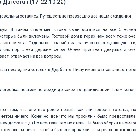
 Дагестан (17-22.10.22)
и довольны остались. Путешествие превзошло все наши ожидания.
ум. В таком отеле мы готовы были остаться на все 5 ночей)
которые были включены. Гостевой дом в горах нам всем тоже оч
такого места. Отдельное спасибо за нашу сопровождающую- ги
о сих пор с ней держим связь. Очень приятная девушка и оче
ает, отвечает на все вопросы.
о наш последний «отель» в Дербенте. Пишу именно в ковычках, пот
а стройка. пешком не дойди до какой-то цивилизации. Пляж коне
тся тем, что они построили новый, как они говорят «отель», н
четом ничего. Конечно, все что мы просили - было предоставле
я доска и т.д.) Но все-таки, это не отель. Не было уборки в номер
.. хотелось, конечно, чтобы был выбор какой-то и реально отельн