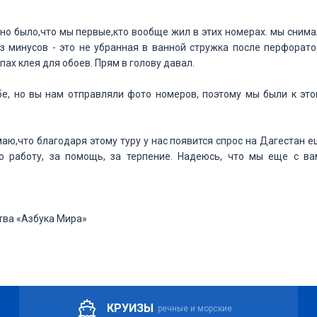
дно было,что мы первые,кто вообще жил в этих номерах. мы сним
из минусов - это не убранная в ванной стружка после перфорат
пах клея для обоев. Прям в голову давал.
ебе, но вы нам отправляли фото номеров, поэтому мы были к эт
маю,что благодаря этому туру у нас появится спрос на Дагестан 
ю работу, за помощь, за терпение. Надеюсь, что мы еще с ва
тва «Азбука Мира»
КРУИЗЫ
речные и морские