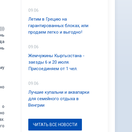
09.06
Летим в Грецию на
гарантированных блоках, или
))
продаем легко и выгодно!
ень
да
09.06
нь
Жемчужины Кыргызстана -
заезды 6 и 20 июля.
ому
Присоединяем от 1 чел.
09.06
чно
Лучшие купальни и аквапарки
для семейного отдыха в
Венгрии
о о
но
ах.
ЧИТАТЬ ВСЕ НОВОСТИ
ого