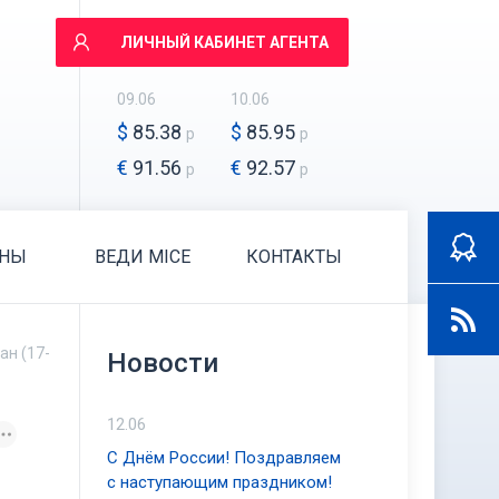
ЛИЧНЫЙ КАБИНЕТ АГЕНТА
09.06
10.06
$
85.38
$
85.95
р
р
€
91.56
€
92.57
р
р
АНЫ
ВЕДИ MICE
КОНТАКТЫ
ан (17-
Новости
12.06
С Днём России! Поздравляем
с наступающим праздником!