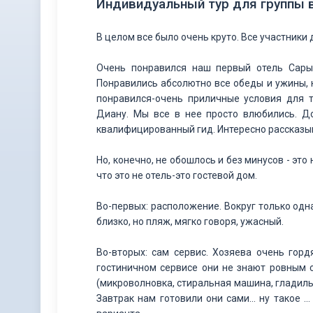
Индивидуальный тур для группы в
В целом все было очень круто. Все участник
Очень понравился наш первый отель Сарык
Понравились абсолютно все обеды и ужины, 
понравился-очень приличные условия для 
Диану. Мы все в нее просто влюбились. Д
квалифицированный гид. Интересно рассказыв
Но, конечно, не обошлось и без минусов - эт
что это не отель-это гостевой дом.
Во-первых: расположение. Вокруг только одн
близко, но пляж, мягко говоря, ужасный.
Во-вторых: сам сервис. Хозяева очень гордя
гостиничном сервисе они не знают ровным с
(микроволновка, стиральная машина, гладильна
Завтрак нам готовили они сами... ну такое .