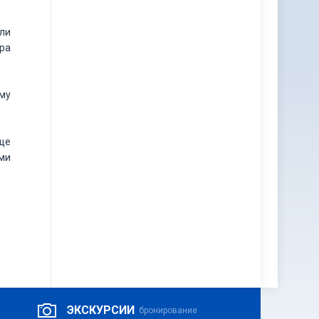
али
ора
ому
еще
ми
ЭКСКУРСИИ
бронирование