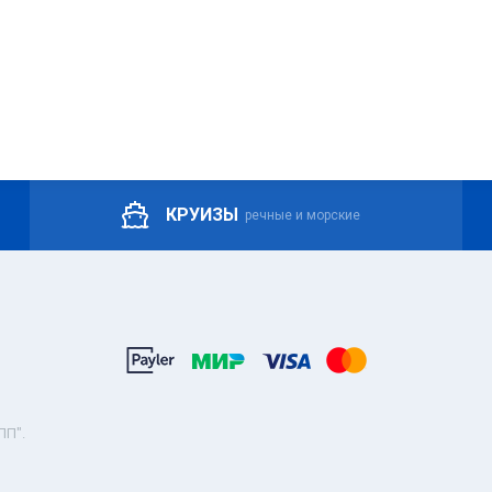
КРУИЗЫ
речные и морские
ПП".