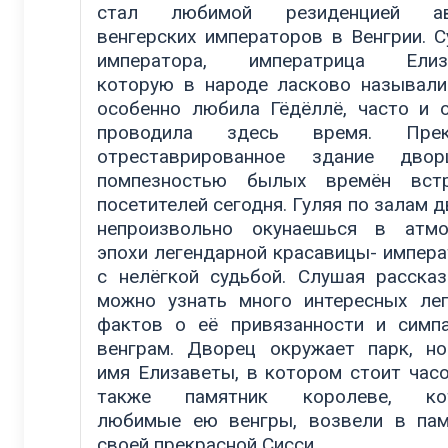
стал любимой резиденцией ав
венгерских императоров в Венгрии. С
императора, императрица Елиза
которую в народе ласково называли
особенно любила Гёдёллё, часто и 
проводила здесь время. Прек
отреставрированное здание дво
помпезностью былых времён встр
посетителей сегодня. Гуляя по залам д
непроизвольно окунаешься в атмо
эпохи легендарной красавицы- импер
с нелёгкой судьбой. Слушая рассказ
можно узнать много интересных ле
фактов о её привязанности и симп
венграм. Дворец окружает парк, н
имя Елизаветы, в котором стоит часо
также памятник королеве, ко
любимые ею венгры, возвели в па
своей прекрасной Сисси.