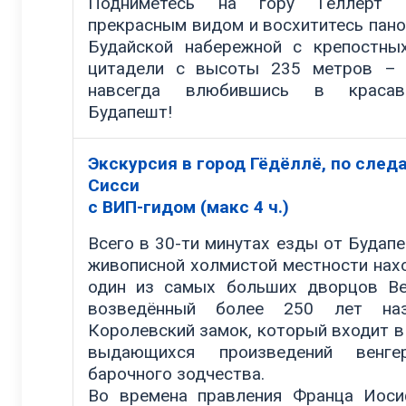
Подниметесь на гору Геллерт
прекрасным видом и восхититесь пан
Будайской набережной с крепостны
цитадели с высоты 235 метров – 
навсегда влюбившись в краса
Будапешт!
Экскурсия в город Гёдёллё, по след
Сисси
с ВИП-гидом (макс 4 ч.)
Всего в 30-ти минутах езды от Будапе
живописной холмистой местности нах
один из самых больших дворцов Ве
возведённый более 250 лет на
Королевский замок, который входит в
выдающихся произведений венгер
барочного зодчества.
Во времена правления Франца Иос