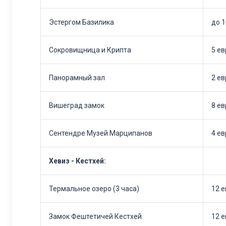
Эстергом Базилика
до 1
Сокровищница и Крипта
5 ев
Панорамный зал
2 ев
Вишеград замок
8 ев
Сентендре Музей Марципанов
4 ев
Хевиз - Кестхей:
Термальное озеро (3 часа)
12 
Замок Фештетичей Кестхей
12 