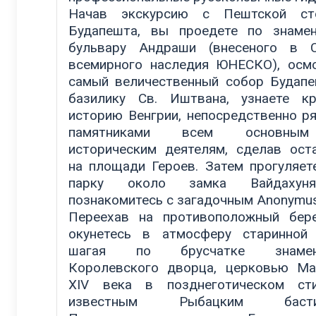
Начав экскурсию с Пештской ст
Будапешта, вы проедете по знаме
бульвару Андраши (внесеного в С
всемирного наследия ЮНЕСКО), осм
самый величественный собор Будап
базилику Св. Иштвана, узнаете к
историю Венгрии, непосредственно р
памятниками всем основны
историческим деятелям, сделав ост
на площади Героев. Затем прогуляет
парку около замка Вайдаху
познакомитесь с загадочным Anonymus
Переехав на противоположный бер
окунетесь в атмосферу старинной
шагая по брусчатке знамен
Королевского дворца, церковью М
XIV века в позднеготическом ст
известным Рыбацким бастио