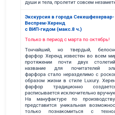
души и тела, пролетит совсем незамет
Экскурсия в города Секешфехервар-
Веспрем-Херенд
с ВИП-гидом (макс.8 ч.)
Только в период с марта по октябрь!
Тончайший, но твердый, белосн
фарфор Херенд известен во всем ми
протяжении почти двух столети
название для почитателей эли
фарфора стало неразделимо с роск
образом жизни в стиле Luxury. Хере
фарфор традиционно создае
расписывается исключительно вручну
На мануфактуре по производств
представится уникальная возможно
только познакомиться с технол