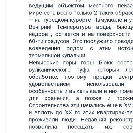
ведущим объектом местного пейза
мире есть всего только 2 таких образ
– на турецком курорте Памуккале и у 
Венгрии! Температура воды, бьющ
недров , остается и на поверхности
60-ти градусов. Это послужило повод
возведения рядом с этим источ
термальной купальни.
Невысокие горы горы Бюкк состо
вулканического туфа, который ле
обработке, поэтому предки венг
удовольствием использовал
особенность и выкапывали в них пом
для хранения, а позже и прожив
Строительства эти начались еще в XVII
и вплоть до XX го этих квартирах-п
проживали люди. Недавняя реконст
позволила посещать их, сов