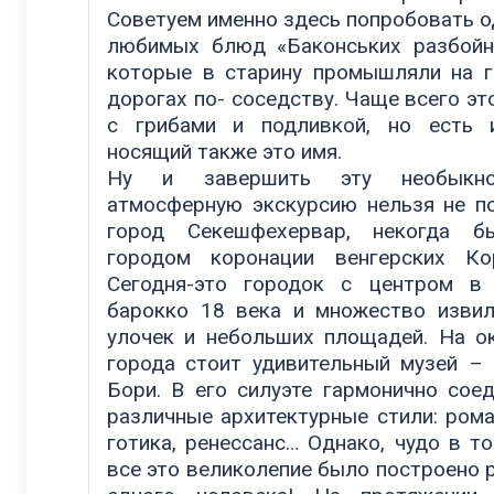
Советуем именно здесь попробовать о
любимых блюд «Баконських разбойн
которые в старину промышляли на 
дорогах по- соседству. Чаще всего эт
с грибами и подливкой, но есть 
носящий также это имя.
Ну и завершить эту необыкно
атмосферную экскурсию нельзя не п
город Секешфехервар, некогда б
городом коронации венгерских Ко
Сегодня-это городок с центром в
барокко 18 века и множество изви
улочек и небольших площадей. На о
города стоит удивительный музей –
Бори. В его силуэте гармонично сое
различные архитектурные стили: рома
готика, ренессанс… Однако, чудо в то
все это великолепие было построено 