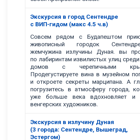
Экскурсия в город Сентендре
с ВИП-гидом (макс 4.5 ч.в)
Совсем рядом с Будапештом прию
живописный городок Сентен
жемчужина излучины Дуная. вы пр
по лабиринтам извилистых улиц среди
домов с черепичными крыш
Продегустируете вина в музейном по
и откроете секреты марципана. А гл
погрузитесь в атмосферу города, к
уже больше века вдохновляет и 
венгерских художников.
Экскурсия в излучину Дуная
(3 города: Сентендре, Вышеград,
Эстергом)