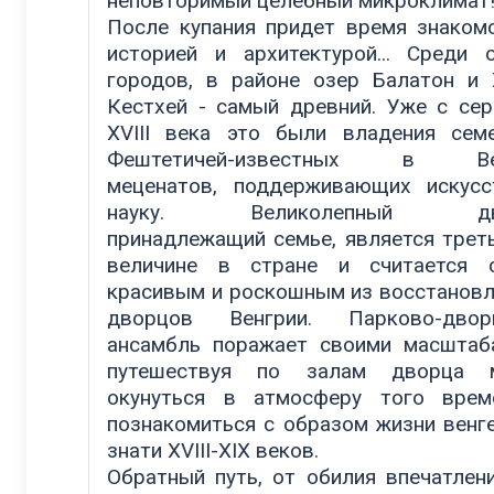
неповторимый целебный микроклимат
После купания придет время знаком
историей и архитектурой... Среди 
городов, в районе озер Балатон и 
Кестхей - самый древний. Уже с се
XVIII века это были владения сем
Фештетичей-известных в Ве
меценатов, поддерживающих искус
науку. Великолепный дво
принадлежащий семье, является трет
величине в стране и считается 
красивым и роскошным из восстанов
дворцов Венгрии. Парково-двор
ансамбль поражает своими масштаб
путешествуя по залам дворца 
окунуться в атмосферу того врем
познакомиться с образом жизни венг
знати XVIII-XIX веков.
Обратный путь, от обилия впечатлен