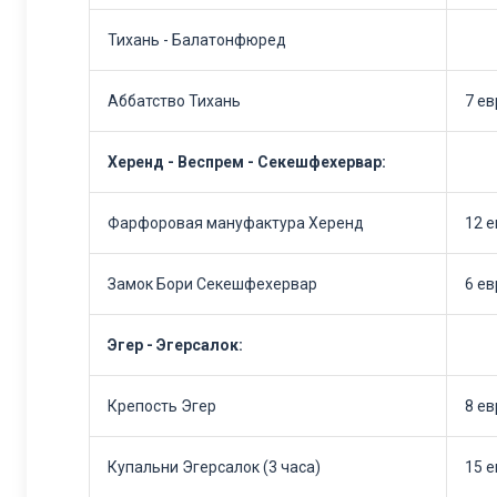
Тихань - Балатонфюред
Аббатство Тихань
7 ев
Херенд - Веспрем - Секешфехервар:
Фарфоровая мануфактура Херенд
12 
Замок Бори Секешфехервар
6 ев
Эгер - Эгерсалок:
Крепость Эгер
8 ев
Купальни Эгерсалок (3 часа)
15 