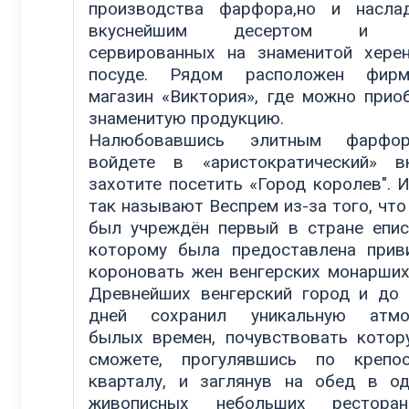
производства фарфора,но и насла
вкуснейшим десертом и к
сервированных на знаменитой хере
посуде. Рядом расположен фирм
магазин «Виктория», где можно прио
знаменитую продукцию.
Налюбовавшись элитным фарфор
войдете в «аристократический» в
захотите посетить «Город королев". 
так называют Веспрем из-за того, что
был учреждён первый в стране епис
которому была предоставлена прив
короновать жен венгерских монарших
Древнейших венгерский город и до
дней сохранил уникальную атмо
былых времен, почувствовать кото
сможете, прогулявшись по крепос
кварталу, и заглянув на обед в о
живописных небольших ресторанч