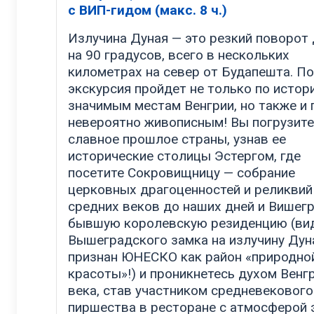
с ВИП-гидом (макс. 8 ч.)
Излучина Дуная — это резкий поворот
на 90 градусов, всего в нескольких
километрах на север от Будапешта. П
экскурсия пройдет не только по истор
значимым местам Венгрии, но также и 
невероятно живописным! Вы погрузите
славное прошлое страны, узнав ее
исторические столицы Эстергом, где
посетите Сокровищницу — собрание
церковных драгоценностей и реликвий
средних веков до наших дней и Вишег
бывшую королевскую резиденцию (ви
Вышеградского замка на излучину Дун
признан ЮНЕСКО как район «природно
красоты»!) и проникнетесь духом Венг
века, став участником средневекового
пиршества в ресторане с атмосферой 