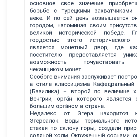
основное свое значение приобрет
борьбе с турецкими захватчиками
веке. И по сей день возвышается о
городом, напоминая своим присутст
великой исторической победе. Гл
гордостью этого исторического 
является монетный двор, где ка
посетителю предоставляется уник
возможность почувствовать
чеканщиком монет.
Особого внимания заслуживает постр
в стиле классицизма Кафедральный
(Базилика) – второй по величине 
Венгрии, оргáн которого является
большим оргáном в стране.
Недалеко от Эгера находится к
Эгерсалок. Воды термального исто
стекая по склону горы, создали при
соляной холм. Окруженный соснами, о