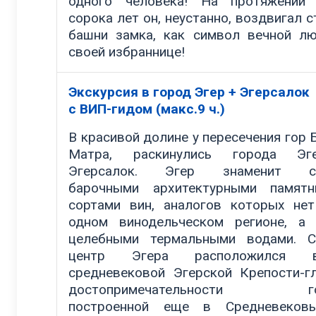
одного человека! На протяжении 
сорока лет он, неустанно, воздвигал с
башни замка, как символ вечной л
своей избраннице!
Экскурсия в город Эгер + Эгерсалок
с ВИП-гидом (макс.9 ч.)
В красивой долине у пересечения гор 
Матра, раскинулись города Э
Эгерсалок. Эгер знаменит с
барочными архитектурными памятн
сортами вин, аналогов которых не
одном винодельческом регионе, а
целебными термальными водами. С
центр Эгера расположился в
средневековой Эгерской Крепости-г
достопримечательности гор
построенной еще в Средневековь