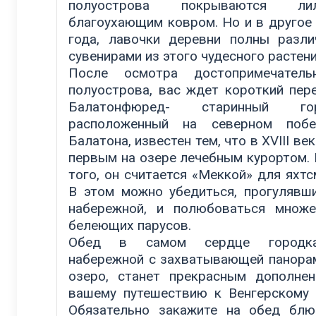
полуострова покрываются ли
благоухающим ковром. Но и в другое
года, лавочки деревни полны разл
сувенирами из этого чудесного растени
После осмотра достопримечательн
полуострова, вас ждет короткий пер
Балатонфюред- старинный гор
расположенный на северном побе
Балатона, известен тем, что в XVIII ве
первым на озере лечебным курортом.
того, он считается «Меккой» для яхтс
В этом можно убедиться, прогулявш
набережной, и полюбоваться множ
белеющих парусов.
Обед в самом сердце городк
набережной с захватывающей панора
озеро, станет прекрасным дополне
вашему путешествию к Венгерскому
Обязательно закажите на обед бл