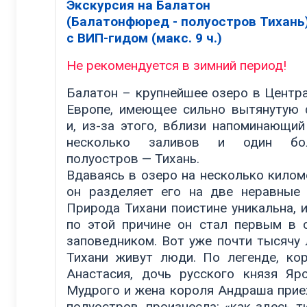
Экскурсия на Балатон
(Балатонфюред - полуостров Тихань
с ВИП-гидом (макс. 9 ч.)
Не рекомендуется в зимний период!
Балатон – крупнейшее озеро в Центр
Европе, имеющее сильно вытянутую
и, из-за этого, вблизи напоминающий
несколько заливов и один бо
полуостров — Тихань.
Вдаваясь в озеро на несколько килом
он разделяет его на две неравные 
Природа Тихани поистине уникальна, 
по этой причине он стал первым в 
заповедником. Вот уже почти тысячу 
Тихани живут люди. По легенде, ко
Анастасия, дочь русского князя Яр
Мудрого и жена короля Андраша прие
полуостров, произнесла: «как здесь ти