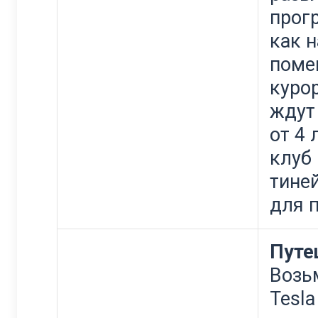
прог
как н
поме
куро
ждут 
от 4 
клуб 
тине
для 
Путе
Возь
Tesl