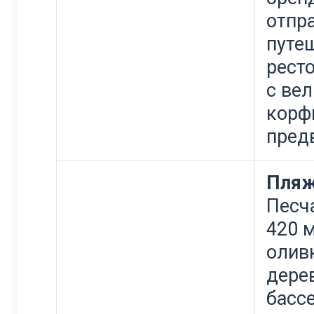
отпр
путе
рест
с ве
корф
пред
Пляж
Песч
420 
олив
дере
басс