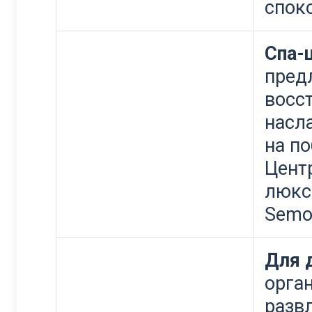
спок
Спа-
пред
восс
насл
на п
Цент
люкс
Semo
Для 
орга
разв