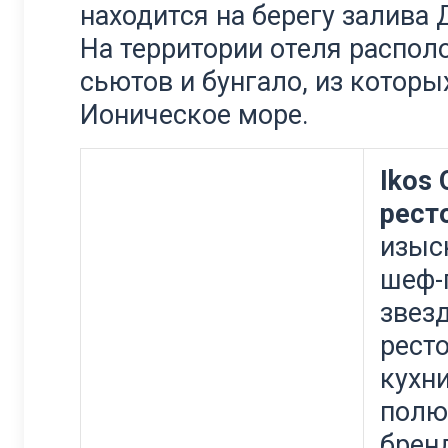
находится на берегу залива 
На территории отеля распол
сьютов и бунгало, из которы
Ионическое море.
Ikos 
ресто
изыс
шеф-
звез
рест
кухн
полю
бренд