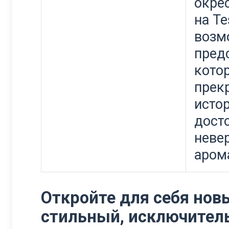
окрес
на Te
возм
пред
кото
прек
исто
дост
неве
аром
Откройте для себя но
стильный, исключител