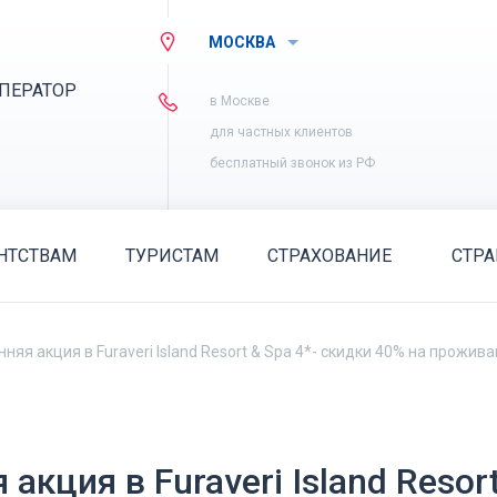
МОСКВА
ПЕРАТОР
в Москве
для частных клиентов
бесплатный звонок из РФ
НТСТВАМ
ТУРИСТАМ
СТРАХОВАНИЕ
СТР
яя акция в Furaveri Island Resort & Spa 4*- скидки 40% на прожива
акция в Furaveri Island Resor