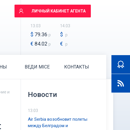
ЛИЧНЫЙ КАБИНЕТ АГЕНТА
13.03
14.03
$
79.36
$
р
р
€
84.02
€
р
р
АНЫ
ВЕДИ MICE
КОНТАКТЫ
ние и
Новости
13.03
Air Serbia возобновит полеты
t
между Белградом и