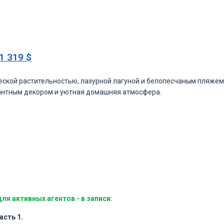
1 319 $
ческой растительностью, лазурной лагуной и белопесчаным пляжем
антным декором и уютная домашняя атмосфера.
я активных агентов - в записи:
асть 1.