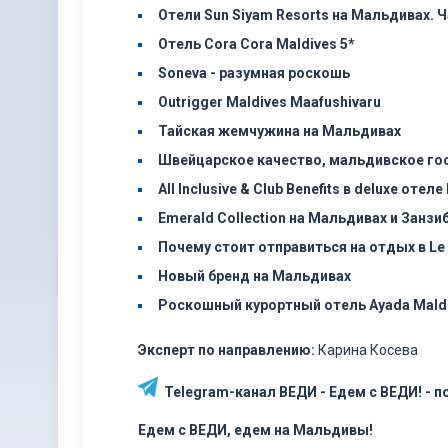
Отели Sun Siyam Resorts на Мальдивах. Ч
Отель Cora Cora Maldives 5*
Soneva - разумная роскошь
Outrigger Maldives Maafushivaru
Тайская жемчужина на Мальдивах
Швейцарское качество, мальдивское го
All Inclusive & Club Benefits в deluxe отеле
Emerald Collection на Мальдивах и Занзиб
Почему стоит отправиться на отдых в Le 
Новый бренд на Мальдивах
Роскошный курортный отель Ayada Mald
Эксперт по направлению:
Карина Косева
Telegram-канал ВЕДИ - Едем с ВЕДИ! - 
Едем с ВЕДИ, едем на Мальдивы!