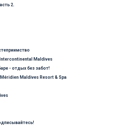
асть 2.
степриимство
 Intercontinental Maldives
аре - отдых без забот!
Méridien Maldives Resort & Spa
ives
подписывайтесь!