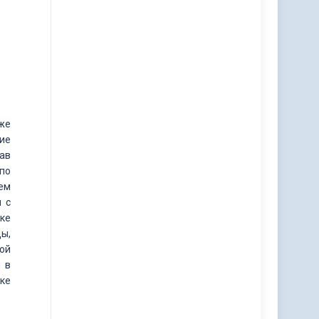
же
ие
ав
по
тем
 с
ке
ы,
ой
 в
ке