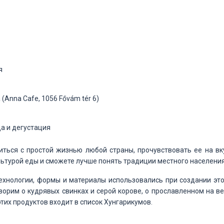
я
 (Anna Cafe, 1056 Fővám tér 6)
да и дегустация
ться с простой жизнью любой страны, прочувствовать ее на вку
льтурой еды и сможете лучше понять традиции местного населения
технологии, формы и материалы использовались при создании эт
ворим о кудрявых свинках и серой корове, о прославленном на в
 этих продуктов входит в список Хунгарикумов.