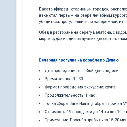
Балатонфюред- старинный городок, располож
веке стал первым на озере лечебным курорто
убедиться, прогулявшись по набережной, и 
Обед в ресторане на берегу Балатона, с видо
моря» судак и один из лучших дессертов, зна
Вечерняя прогулка на корабле по Дунаю
Дни проведения: в любой день недели
Время начала: 19:30
Формат проведения экскурсии: круиз
Продолжительность: 1 час
Точка сбора: Jane Haining rakpart, причал 
Стоимость: 19 евро, дети до 14-ти лет 10 е
Примечание: Просьба прибыть за 15-20 ми