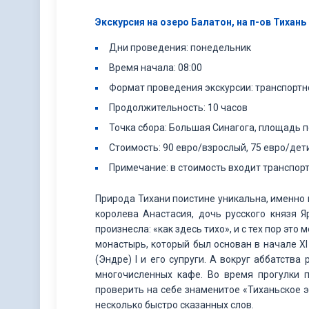
Экскурсия на озеро Балатон, на п-ов Тихан
Дни проведения: понедельник
Время начала: 08:00
Формат проведения экскурсии: транспорт
Продолжительность: 10 часов
Точка сбора: Большая Синагога, площадь пе
Стоимость: 90 евро/взрослый, 75 евро/дети
Примечание: в стоимость входит транспортн
Природа Тихани поистине уникальна, именно 
королева Анастасия, дочь русского князя 
произнесла: «как здесь тихо», и с тех пор эт
монастырь, который был основан в начале X
(Эндре) I и его супруги. А вокруг аббатств
многочисленных кафе. Во время прогулки 
проверить на себе знаменитое «Тиханьское э
несколько быстро сказанных слов.