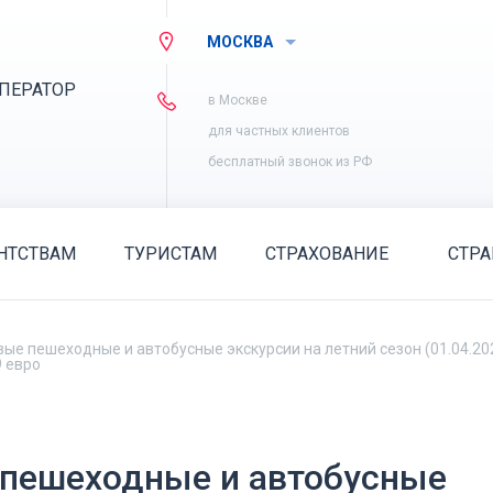
МОСКВА
ПЕРАТОР
в Москве
для частных клиентов
бесплатный звонок из РФ
НТСТВАМ
ТУРИСТАМ
СТРАХОВАНИЕ
СТР
вые пешеходные и автобусные экскурсии на летний сезон (01.04.20
9 евро
 пешеходные и автобусные