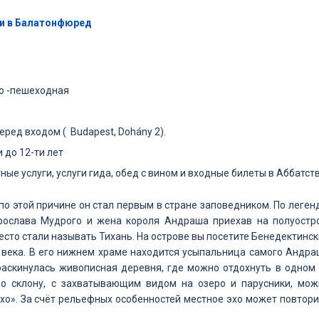
ь и в Балатонфюред
но -пешеходная
ред входом ( Budapest, Dohány 2).
 до 12-ти лет
ые услуги, услуги гида, обед с вином и входные билеты в Аббатст
по этой причине он стал первым в стране заповедником. По леген
Ярослава Мудрого и жена короля Андраша приехав на полуостро
о место стали называть Тихань. На острове вы посетите Бенедектинс
I века. В его нижнем храме находится усыпальница самого Андр
а раскинулась живописная деревня, где можно отдохнуть в одном
по склону, с захватывающим видом на озеро и парусники, мож
хо». За счёт рельефных особенностей местное эхо может повтор