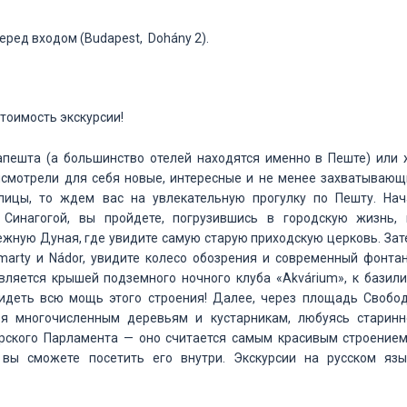
еред входом (Budapest, Dohány 2).
тоимость экскурсии!
апешта (а большинство отелей находятся именно в Пеште) или 
рисмотрели для себя новые, интересные и не менее захватывающ
лицы, то ждем вас на увлекательную прогулку по Пешту. Нач
Синагогой, вы пройдете, погрузившись в городскую жизнь, 
ежную Дуная, где увидите самую старую приходскую церковь. За
arty и Nádor, увидите колесо обозрения и современный фонтан
ляется крышей подземного ночного клуба «Аkvárium», к базили
идеть всю мощь этого строения! Далее, через площадь Свобод
ря многочисленным деревьям и кустарникам, любуясь старинн
ерского Парламента — оно считается самым красивым строением
 вы сможете посетить его внутри. Экскурсии на русском язы