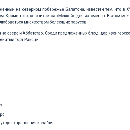
енный на северном побережье Балатона, известен тем, что в XV
м. Кроме того, он считается «Меккой» для яхтсменов. В этом мо
полюбоваться множеством белеющих парусов.
м на озеро и Аббатство. Среди предложенных блюд, дар «венгерск
менитый торт Ракоци.
№7
вро
нут до отправления корабля