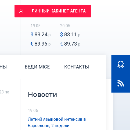
ЛИЧНЫЙ КАБИНЕТ АГЕНТА
19.05
20.05
$
83.24
$
83.11
р
р
€
89.96
€
89.73
р
р
АНЫ
ВЕДИ MICE
КОНТАКТЫ
23 по
Новости
19.05
Летний языковой интенсив в
Барселоне, 2 недели