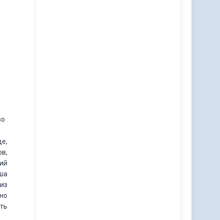
во
де,
в,
кий
аша
 из
но
ить