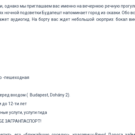
и, однако мы приглашаем вас именно на вечернюю речную прогул
ях ночной подсветки Будапешт напоминает город из сказки. Обо в
жет аудиогид. На борту вас ждет небольшой сюрприз: бокал вин
но -пешеходная
ред входом ( Budapest, Dohány 2).
 до 12-ти лет
ные услуги, услуги гида
БЕ ЗАГРАНПАСПОРТ!
етить его «ближайшую соседку», красавицу-Вену! Дорога займ