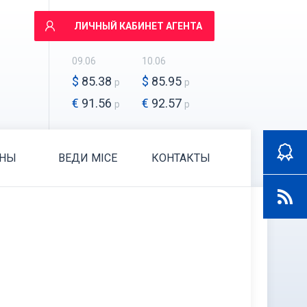
ЛИЧНЫЙ КАБИНЕТ АГЕНТА
09.06
10.06
$
85.38
$
85.95
р
р
€
91.56
€
92.57
р
р
АНЫ
ВЕДИ MICE
КОНТАКТЫ