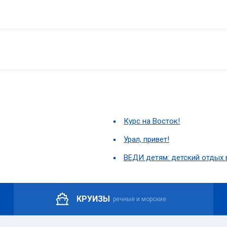
Курс на Восток!
Урал, привет!
ВЕДИ детям: детский отдых 
КРУИЗЫ
речные и морские