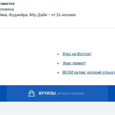
вляются
еловека
айма, Фуджейра, Абу-Даби – от 2х человек
Курс на Восток!
Урал, привет!
ВЕДИ детям: детский отдых 
КРУИЗЫ
речные и морские