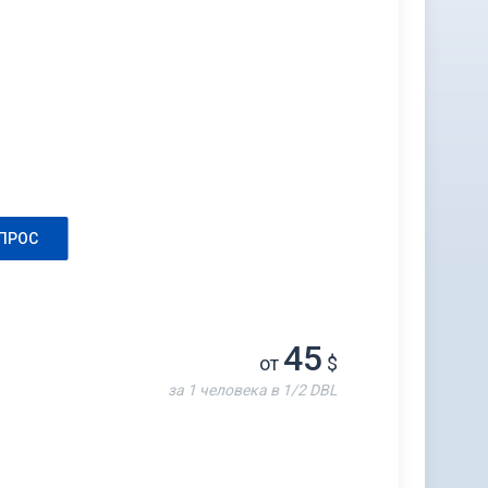
ПРОС
45
от
$
за 1 человека в 1/2 DBL