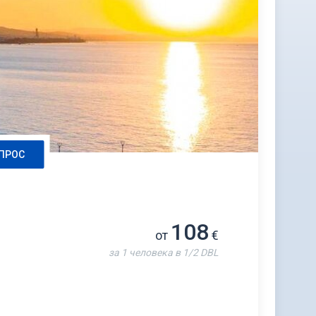
ПРОС
108
от
€
за 1 человека в 1/2 DBL