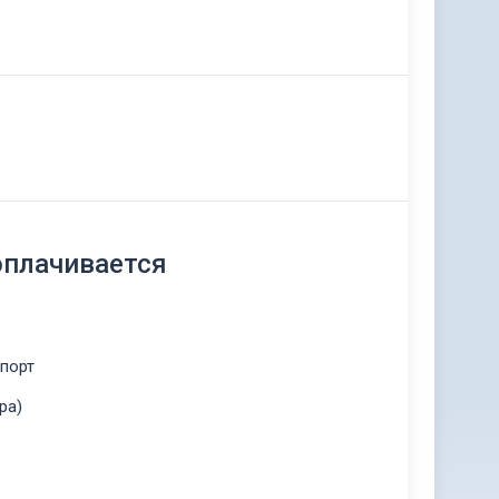
оплачивается
спорт
ра)