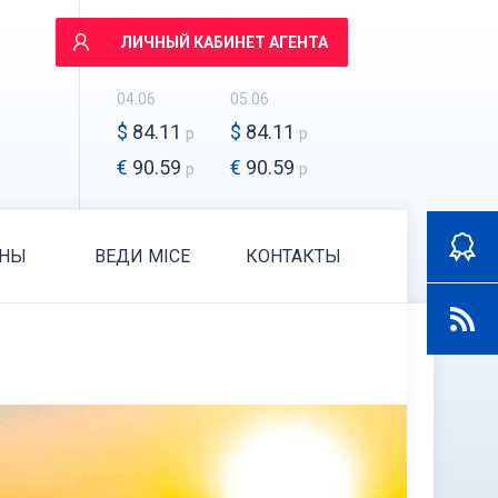
ЛИЧНЫЙ КАБИНЕТ АГЕНТА
04.06
05.06
$
84.11
$
84.11
р
р
€
90.59
€
90.59
р
р
АНЫ
ВЕДИ MICE
КОНТАКТЫ