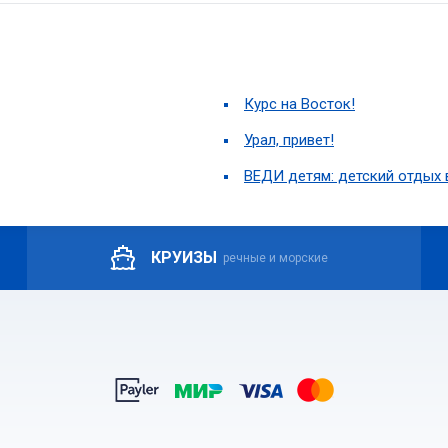
Курс на Восток!
Урал, привет!
ВЕДИ детям: детский отдых 
КРУИЗЫ
речные и морские