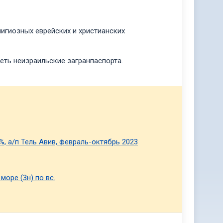
игиозных еврейских и христианских
еть неизраильские загранпаспорта.
 %, а/п Тель Авив, февраль-октябрь 2023
море (3н) по вс.