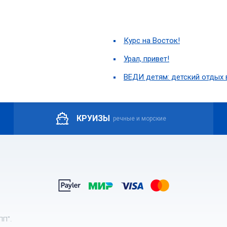
Курс на Восток!
Урал, привет!
ВЕДИ детям: детский отдых 
КРУИЗЫ
речные и морские
ПП".