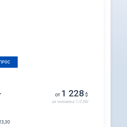
ПРОС
-
1 228
от
$
за человека 1/2 Dbl
23,30