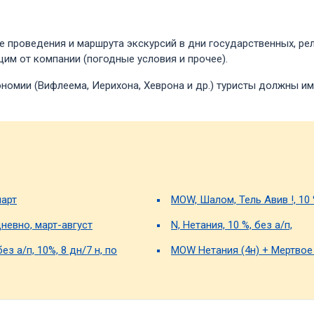
 проведения и маршрута экскурсий в дни государственных, рел
им от компании (погодные условия и прочее).
омии (Вифлеема, Иерихона, Хеврона и др.) туристы должны им
март
MOW, Шалом, Тель Авив !, 10
невно, март-август
N, Нетания, 10 %, без а/п,
ез а/п, 10%, 8 дн/7 н, по
MOW Нетания (4н) + Мертвое 