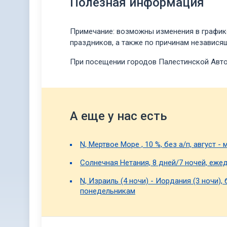
Полезная информация
Примечание: возможны изменения в графике
праздников, а также по причинам независящ
При посещении городов Палестинской Автон
А еще у нас есть
N, Мертвое Море , 10 %, без а/п, август - 
Солнечная Нетания, 8 дней/7 ночей, ежед
N, Израиль (4 ночи) - Иордания (3 ночи), б
понедельникам