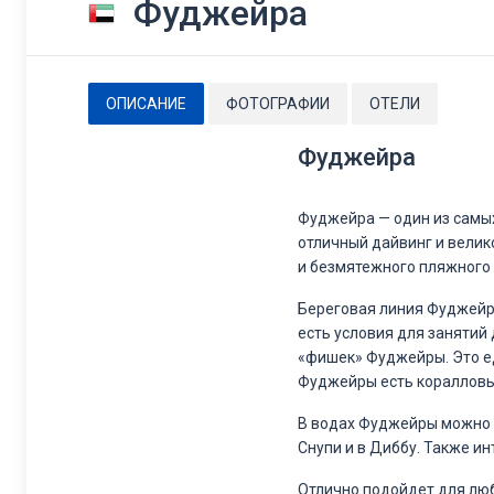
Фуджейра
ОПИСАНИЕ
ФОТОГРАФИИ
ОТЕЛИ
Фуджейра
Фуджейра — один из самых
отличный дайвинг и велик
и безмятежного пляжного 
Береговая линия Фуджейры
есть условия для занятий
«фишек» Фуджейры. Это ед
Фуджейры есть коралловые
В водах Фуджейры можно у
Снупи и в Диббу. Также и
Отлично подойдет для люб