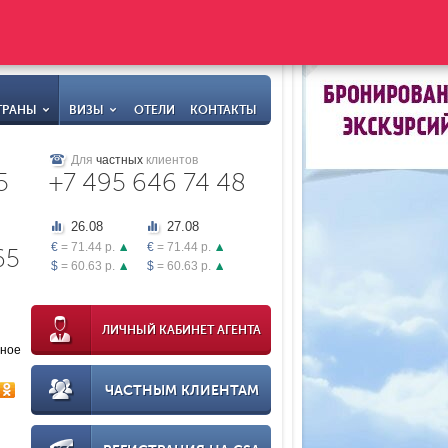
ТРАНЫ
ВИЗЫ
ОТЕЛИ
КОНТАКТЫ
Для
частных
клиентов
5
+7 495 646 74 48
26.08
27.08
€
= 71.44 р.
€
= 71.44 р.
65
$
= 60.63 р.
$
= 60.63 р.
ЛИЧНЫЙ КАБИНЕТ АГЕНТА
нное
ЧАСТНЫМ КЛИЕНТАМ