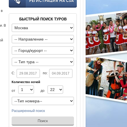
РЕГИСТРАЦИЯ НА CSA
 в
БЫСТРЫЙ ПОИСК ТУРОВ
и. В
ой
С:
по:
Количество ночей
от
до
Расширенный поиск