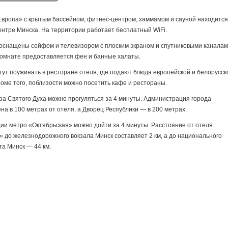
Европа» с крытым бассейном, фитнес-центром, хаммамом и сауной находится
ентре Минска. На территории работает бесплатный WiFi.
оснащены сейфом и телевизором с плоским экраном и спутниковыми каналам
комнате предоставляется фен и банные халаты.
гут поужинать в ресторане отеля, где подают блюда европейской и белорусск
роме того, поблизости можно посетить кафе и рестораны.
ра Святого Духа можно прогуляться за 4 минуты. Администрация города
а в 100 метрах от отеля, а Дворец Республики ― в 200 метрах.
ии метро «Октябрьская» можно дойти за 4 минуты. Расстояние от отеля
 до железнодорожного вокзала Минск составляет 2 км, а до национального
а Минск ― 44 км.