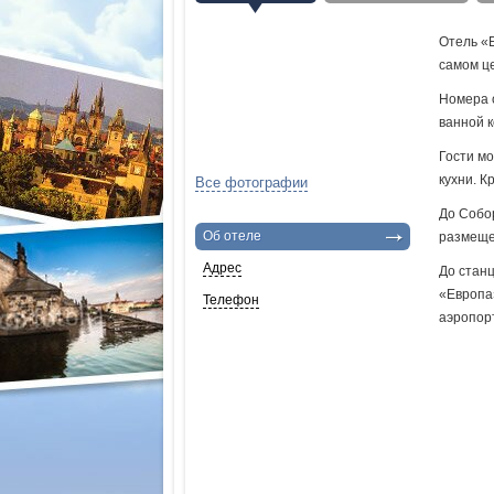
Отель «
самом ц
Номера 
ванной 
Гости мо
кухни. К
Все фотографии
До Собо
Об отеле
размещен
Адрес
До станц
«Европа»
Телефон
аэропорт