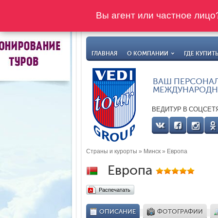
Вы агент или частное лиц
ГЛАВНАЯ
О КОМПАНИИ
ГДЕ КУПИТ
ВАШ ПЕРСОНА
МЕЖДУНАРОДН
ВЕДИТУР В СОЦСЕТ
Страны и курорты
»
Минск
» Европа
Европа
Распечатать
ОПИСАНИЕ
ФОТОГРАФИИ