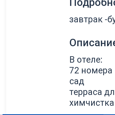
Подробн
завтрак -б
Описани
В отеле:
72 номера
сад
терраса д
химчистка