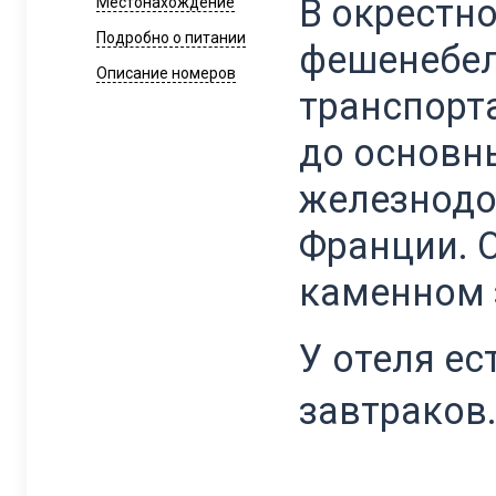
В окрестн
Местонахождение
Подробно о питании
фешенебел
Описание номеров
транспорт
до основн
железнодо
Франции. 
каменном 
У отеля ес
завтраков.