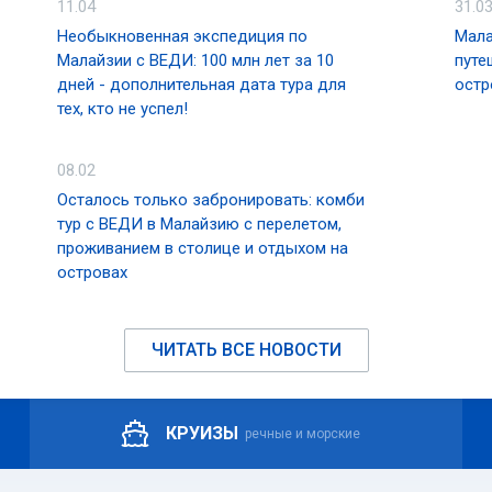
е – это целое приключение. Здесь можно найти довольно уник
11.04
31.0
тесов и местных сладостей в более крупных городах также им
Необыкновенная экспедиция по
Мала
Кинабалу. Список оригинальных любимых блюд, которые нужно об
Малайзии с ВЕДИ: 100 млн лет за 10
путе
Тухау и Келупис. Сабах также известен свежими морепродуктами
дней - дополнительная дата тура для
остр
ками освежающего чая Сабах или ароматного кофе Теном.
тех, кто не успел!
тдых
08.02
многих престижных ежегодных событий. Такие крупные спо
Осталось только забронировать: комби
о восхождению на гору Кинабалу, состязания по гребле на
тур с ВЕДИ в Малайзию с перелетом,
 марафон Борнео привлекают каждый год тысячи туристо
проживанием в столице и отдыхом на
туристов, является Фестиваль Сабах, Базар Кота Белуд Та
островах
тиваль Сабах.
 могут насладиться одной или парой игр на одном из красивых 
ЧИТАТЬ ВСЕ НОВОСТИ
Кундасанге. Сабах также известен как идеальное место для пару
во хорошо оборудованных пристаней и яхт-клубов, таких как прис
хт-клуб Тавау.
КРУИЗЫ
речные и морские
к