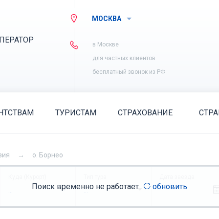
МОСКВА
ПЕРАТОР
в Москве
для частных клиентов
бесплатный звонок из РФ
НТСТВАМ
ТУРИСТАМ
СТРАХОВАНИЕ
СТР
зия
о. Борнео
Куда (Курорт)
Тип тура
Дата заезда
Поиск временно не работает
обновить
...
...