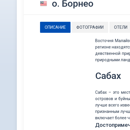
о. Борнео
ОПИСАНИЕ
ФОТОГРАФИИ
ОТЕЛИ
Восточня Малайз
регионе находятс
девственной при
природными лан
Сабах
Сабах – это мес
островов и буйн
лучше всего изве
признанным лучш
включает более ч
Достопримеч