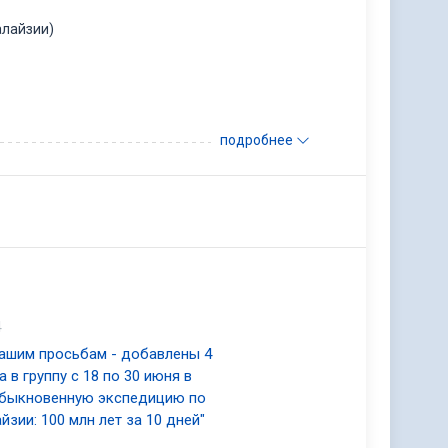
алайзии)
подробнее
 еды до поделок, дают уникальный культурный
акже в центре поделок КК, на улице поделок с
4
жно приобрести разные энтические сувениры и
ашим просьбам - добавлены 4
а в группу с 18 по 30 июня в
быкновенную экспедицию по
йзии: 100 млн лет за 10 дней"