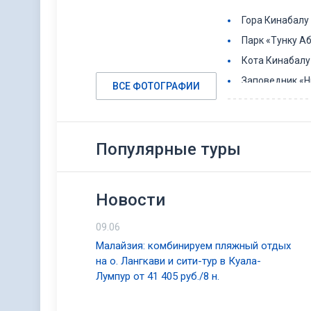
Гора Кинабалу
Парк «Тунку А
Кота Кинабалу
Заповедник «Н
ВСЕ ФОТОГРАФИИ
Реабилитацион
Бассейн Маляу
и многое друго
Популярные туры
Шопинг
Новости
Уличные рынки по
опыт. Наиболее п
09.06
одной остановкой
Малайзия: комбинируем пляжный отдых
изготовленные вр
на о. Лангкави и сити-тур в Куала-
Лумпур от 41 405 руб./8 н.
Питание