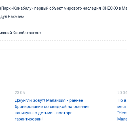
 (Парк «Кинабалу» первый объект мирового наследия ЮНЕСКО в М
бдул Рахман»
ижний Кинабатанган»
ный центр орангутангов Сепилок
 и Лембах Данум
е.
 выходным, которые называются пасар таму, где продается все от
опулярным является пазартаму Кота Белуд. Вдоль улицы Гайя, а т
23.05
20.0
 Азиатский город, в Кадайку и центре поделок Плаза Вавасан мо
Джунгли зовут! Малайзия - раннее
По в
учную подарки.
бронирование со скидкой на осенние
мест
каникулы с детьми - восторг
"Нео
гарантирован!
Мала