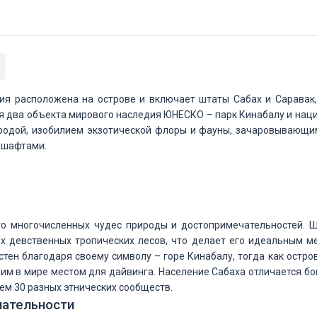
ия расположена на острове и включает штаты Сабах и Саравак,
я два объекта мирового наследия ЮНЕСКО – парк Кинабалу и нацио
родой, изобилием экзотической флоры и фауны, зачаровывающи
дшафтами.
то многочисленных чудес природы и достопримечательностей. Ш
ых девственных тропических лесов, что делает его идеальным м
стен благодаря своему символу – горе Кинабалу, тогда как остро
им в мире местом для дайвинга. Население Сабаха отличается б
ем 30 разных этнических сообществ.
ательности