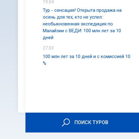
Питание в Сабах
19.04
туземных делика
Тур - сенсация! Открыта продажа на
особенно в Кота 
осень для тех, кто не успел:
Амбуят, Хивана, 
необыкновенная экспедиция по
одной-двумя чаш
Малайзии с ВЕДИ: 100 млн лет за 10
дней
События и о
27.03
Сабах – место 
100 млн лет за 10 дней и с комиссией 10
соревнования п
%
международный
привлекающими 
фольклорный фес
Любители гольфа
Кудате, Тавау и 
огромное множест
клуб Сандакан и я
ПОИСК ТУРОВ
Сарава