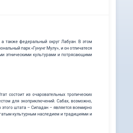
 а также федеральный округ Лабуан. В этом
нальный парк «Гунунг Мулу», и он отличатеся
ми этническими культурами и потрясающими
тат состоит из очаровательных тропических
естом для экоприключений. Сабах, возможно,
в этого штата – Сипадан – является всемирно
огатым культурным наследием и традициями и