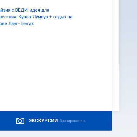
альные блюда и редкие ингредиенты. Помимо
3
еется континентальная и восточная кухня,
йзия с ВЕДИ: идея для
язательно попробовать, включает Туаран Мее,
шествия: Куала-Лумпур + отдых на
. Попробовав эти вкусные блюда, запейте их
ове Ланг-Тенгах
ртивные мероприятия, как международные
 драгенботах в Сабахе, сафари Борнео и
в. Другими популярными мероприятиями,
мму, Фестиваль Кааматан и международный
полей для гольфа в Кота Кинабалу, Бофорте,
сного спорта в Юго-Восточной Азии, где есть
тань гавани Сутера, яхт-клуб Кинабалу, яхт-
ЭКСКУРСИИ
бронирование