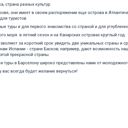
а, страна разных культур.
ове, они имеет в своем распоряжении еще острова в Атлантич
для туристов.
 туры и для первого знакомства со страной и для углубленно
о моря в летний сезон и на Канарских островах круглый год.
воляют за короткий срок увидеть две уникальных страны и сра
нам Испании - стране Басков, например, дают возможность наш
 этой прекрасной страны.
 и туры в Барселону широко представлены нами от молодежног
у вас всегда будет желание вернуться!