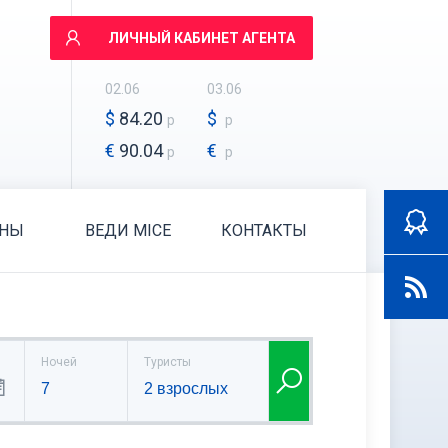
ЛИЧНЫЙ КАБИНЕТ АГЕНТА
02.06
03.06
$
84.20
$
р
р
€
90.04
€
р
р
АНЫ
ВЕДИ MICE
КОНТАКТЫ
Ночей
Туристы
7
2 взрослых