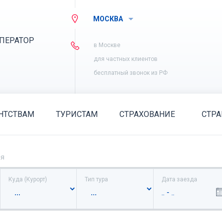
МОСКВА
ПЕРАТОР
в Москве
для частных клиентов
бесплатный звонок из РФ
НТСТВАМ
ТУРИСТАМ
СТРАХОВАНИЕ
СТР
ия
Куда (Курорт)
Тип тура
Дата заезда
.. - ..