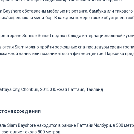
m Bayshore обставлены мебелью из ротанга, бамбука или тикового 
ник/кофеварка и мини-бар. В каждом номере также обустроена со
 ресторане Sunrise Sunset подают блюда интернациональной кухни
us отеля Siam можно пройти роскошные спа-процедуры среди тропич
ссажной ванны или позаниматься в фитнес-центре. Парковка пред
attaya City, Chonburi, 20150 Южная Паттайя, Таиланд
стонахождения
ль Siam Bayshore находится в районе Паттайи Чолбури, в 500 метр
 составляет около 800 метров.