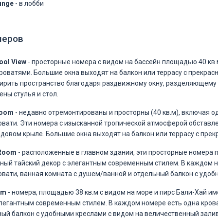
unge
- в лобби
меров
ool View
- просторные номера с видом на бассейн площадью 40 кв.м
оватями. Большие окна выходят на балкон или террасу с прекрас
рить пространство благодаря раздвижному окну, разделяющему 
ны стулья и стол.
 Room
- недавно отремонтированы и просторны (40 кв.м), включая од
вати. Эти номера с изысканной тропической атмосферой обставле
довом крыле. Большие окна выходят на балкон или террасу с прек
 Room
- расположенные в главном здании, эти просторные номера
ный тайский декор с элегантным современным стилем. В каждом н
вати, ванная комната с душем/ванной и отдельный балкон с удобн
om
- номера, площадью 38 кв.м с видом на море и пирс Бали-Хай 
элегантным современным стилем. В каждом номере есть одна крова
ный балкон с удобными креслами с видом на величественный залив