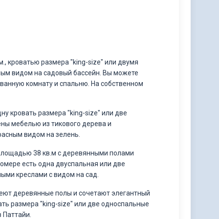
., кроватью размера "king-size" или двумя
ным видом на садовый бассейн. Вы можете
ванную комнату и спальню. На собственном
ну кровать размера "king-size" или две
ны мебелью из тикового дерева и
расным видом на зелень.
 площадью 38 кв.м с деревянными полами
омере есть одна двуспальная или две
ыми креслами с видом на сад.
имеют деревянные полы и сочетают элегантный
ть размера "king-size" или две односпальные
 Паттайи.