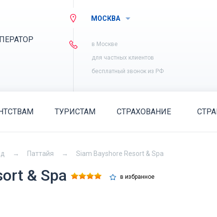
МОСКВА
ПЕРАТОР
в Москве
для частных клиентов
бесплатный звонок из РФ
НТСТВАМ
ТУРИСТАМ
СТРАХОВАНИЕ
СТР
нд
Паттайя
Siam Bayshore Resort & Spa
sort & Spa
в избранное