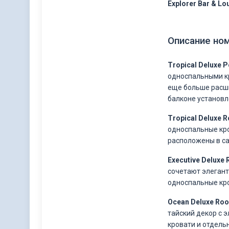
Explorer Bar & Lo
Описание но
Tropical Deluxe P
односпальными кр
еще больше расши
балконе установле
Tropical Deluxe
односпальные кро
расположены в са
Executive Deluxe
сочетают элегант
односпальные кро
Ocean Deluxe Ro
тайский декор с 
кровати и отдель