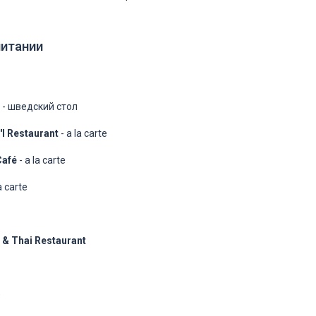
питании
- шведский стол
'l Restaurant
- a la carte
Café
- a la carte
la carte
 & Thai Restaurant
)