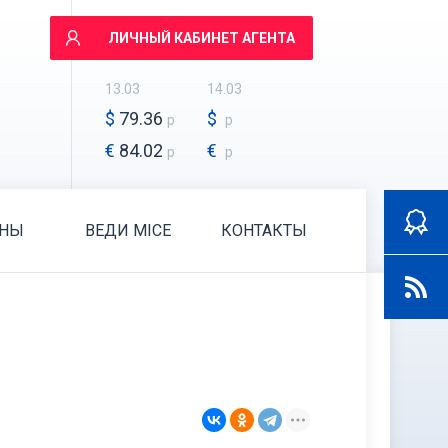
ЛИЧНЫЙ КАБИНЕТ АГЕНТА
13.03
14.03
$
79.36
$
р
р
€
84.02
€
р
р
АНЫ
ВЕДИ MICE
КОНТАКТЫ