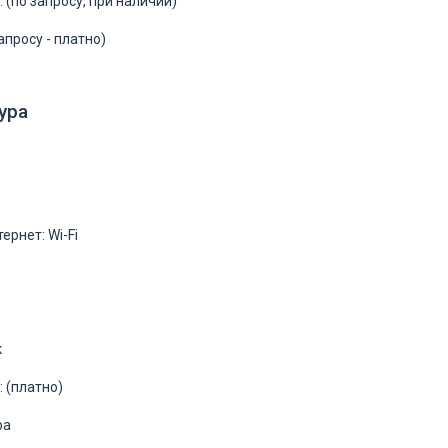
 (по запросу, при наличии)
апросу - платно)
ура
ернет: Wi-Fi
к
 (платно)
ра