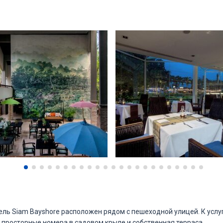
ель Siam Bayshore расположен рядом с пешеходной улицей. К услуг
е просторные номера в садовом крыле и собственная терраса.