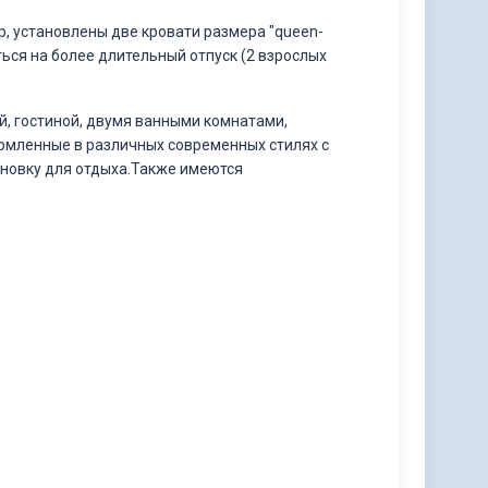
р, установлены две кровати размера "queen-
ться на более длительный отпуск (2 взрослых
ей, гостиной, двумя ванными комнатами,
рмленные в различных современных стилях с
новку для отдыха.Также имеются