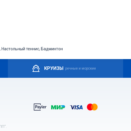
 Настольный теннис, Бадминтон
КРУИЗЫ
речные и морские
ПП".