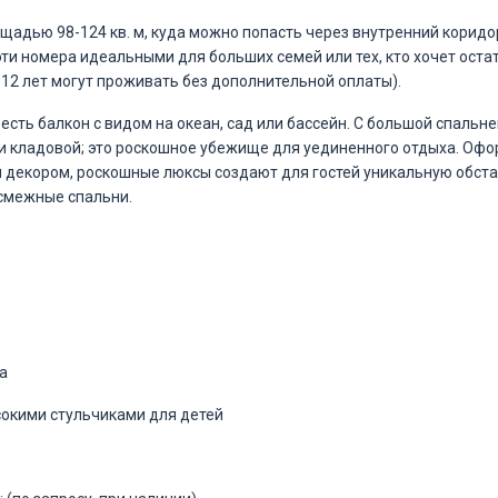
ощадью 98-124 кв. м, куда можно попасть через внутренний коридо
 эти номера идеальными для больших семей или тех, кто хочет оста
 12 лет могут проживать без дополнительной оплаты).
есть балкон с видом на океан, сад или бассейн. С большой спальн
и кладовой; это роскошное убежище для уединенного отдыха. Офо
декором, роскошные люксы создают для гостей уникальную обста
смежные спальни.
а
сокими стульчиками для детей