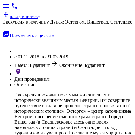
menu
phone
arrow_back
назад к поиску
Экскурсия в излучину Дуная: Эстергом, Вишеград, Сентендре
photo_library
Посмотреть еще фото
c 01.11.2018 по 31.03.2019
arrow_forward
Выезд: Будапешт
Окончание: Будапешт
location_on
Дни проведения:
Описание:
Экскурсия проходит по самым живописным и
исторически значимым местам Венгрии. Вы совершите
путешествие в славное прошлое страны, проезжая по её
историческим столицам. Эстергом – центр католицизма
Венгрии, посещение главного храма страны. Города
Вишеград (в Средневековье здесь одно время
находилась столица страны) и Сентэндре – город
художников и сувениров. Посещение музея марципанов.