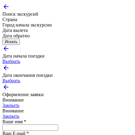
arrow_back
Поиск экскурсий
Страна
Город начала экскурсии
Дата вылета
Дата обратно
Искать
arrow_back
Дата начала поездки
Выбрать
arrow_back
Дата окончания поездки
Выбрать
arrow_back
Оформление заявки
Внимание
Закрыть
Внимание
Закрыть
Ваше имя *
Ваш E-mail *