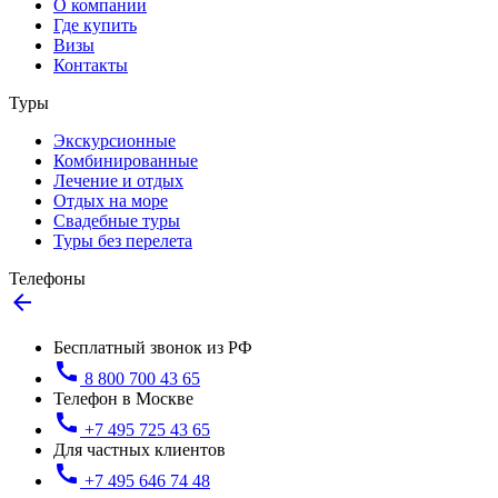
О компании
Где купить
Визы
Контакты
Туры
Экскурсионные
Комбинированные
Лечение и отдых
Отдых на море
Свадебные туры
Туры без перелета
Телефоны
arrow_back
Бесплатный звонок из РФ
call
8 800 700 43 65
Телефон в Москве
call
+7 495 725 43 65
Для частных клиентов
call
+7 495 646 74 48