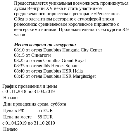
Предоставляется уникальная возможность проникнуться
духом Венгрии ХV века и стать участником
средневекового пиршества в ресторане «Ренессанс».
Обед в элегантном ресторане с атмосферой эпохи
ренессанса: средневековое королевское пиршество с
венгерскими винами. Продолжительность экскурсии 8-9
часов.
Место встречи на экскурсию:
08:10 от отеля Danubius Hungaria City Center
08:15 от Синагоги
08:25 от отеля Corinthia Grand Royal
08:35 от отеля Ibis Heroes Square
08:40 от отеля Danubius HSR Helia
08:45 от отеля Danubius HSR Margitsziget
График проведения и цены
c 01.11.2018 по 31.03.2019
Начало
Дни проведения
среда, суббота
Цена в РФ
55 EUR
Цена на месте
55 EUR
c 01.04.2019 по 31.10.2019
Начало