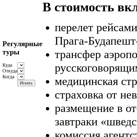
В стоимость вк
перелет рейсам
Прага-Будапешт
Регулярные
трансфер аэропо
туры
русскоговорящи
Куда
Откуда
Когда
медицинская стр
страховка от не
размещение в от
завтраки «шведс
комиссия агентс