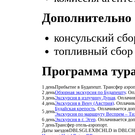
Дополнительно 
консульский сбо
топливный сбор 
Программа тура
1 день
Прибытие в Будапешт. Трансфер аэроп
2 день
Обзорная экскурсия по Будапешту
. Оп
3 день
Экскурсия в излучину Дуная
. Оплачи
4 день
Экскурсия в Вену (Австрия)
. Оплачив
Будайская крепость
. Оплачивается до
5 день
Экскурсия по маршруту Веспрем – Ти
6 день
Экскурсия в г. Эгер
. Оплачивается до
7 день
Трансфер отель-аэропорт.
Даты заездов
DBL
SGL
EXB
CHLD in DBL
CH