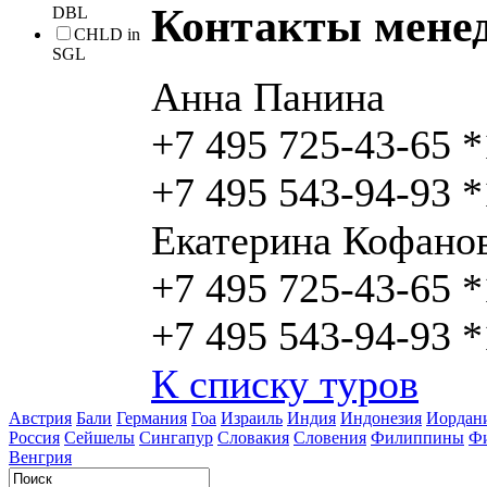
Контакты мене
DBL
CHLD in
SGL
Анна Панина
+7 495 725-43-65 
+7 495 543-94-93 
Екатерина Кофано
+7 495 725-43-65 
+7 495 543-94-93 
К списку туров
Австрия
Бали
Германия
Гоа
Израиль
Индия
Индонезия
Иордан
Россия
Сейшелы
Сингапур
Словакия
Словения
Филиппины
Ф
Венгрия