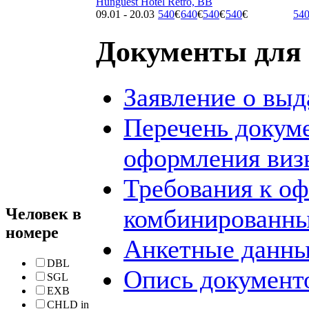
Hunguest Hotel Retro, BB
09.01 - 20.03
540
€
640
€
540
€
540
€
54
Документы для 
Заявление о выд
Перечень докум
оформления виз
Требования к о
комбинированны
Человек в
номере
Анкетные данны
DBL
Опись документо
SGL
EXB
CHLD in