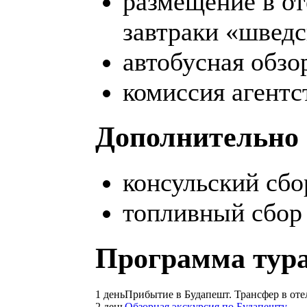
размещение в от
завтраки «шведс
автобусная обзо
комиссия агентс
Дополнительно 
консульский сбо
топливный сбор 
Программа тура
1 день
Прибытие в Будапешт. Трансфер в отел
2 день
Обзорная экскурсия по Будапешту