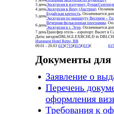
3 день
Экскурсия в излучину Дуная:Сентенд
4 день
Экскурсия в Вену (Австрия)
. Оплачив
Будайская крепость
. Оплачивается до
5 день
Экскурсия по маршруту Веспрем – Ти
Вечерняя фольклорная программа
. Оп
6 день
Экскурсия в г. Эгер
. Оплачивается до
7 день
Трансфер отель – аэропорт. Вылет в С
Даты заездов
DBL
SGL
EXB
CHLD in DBL
CH
Hunguest Hotel Retro, BB
09.01 - 20.03
615
€
715
€
615
€
615
€
61
Документы для 
Заявление о выд
Перечень докум
оформления виз
Требования к о