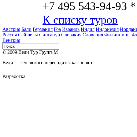
+7 495 543-94-93 
К списку туров
Австрия
Бали
Германия
Гоа
Израиль
Индия
Индонезия
Иордан
Россия
Сейшелы
Сингапур
Словакия
Словения
Филиппины
Ф
Венгрия
© 2009 Веди Тур Групп-М
Веди — с чешского переводится как знают.
Разработка —