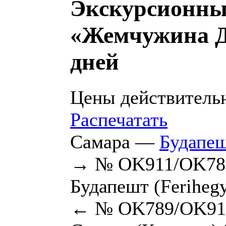
Экскурсионны
«Жемчужина Д
дней
Цены действительн
Распечатать
Самара —
Будапе
→ № OK911/OK786
Будапешт (Ferihegy
← № OK789/OK910 