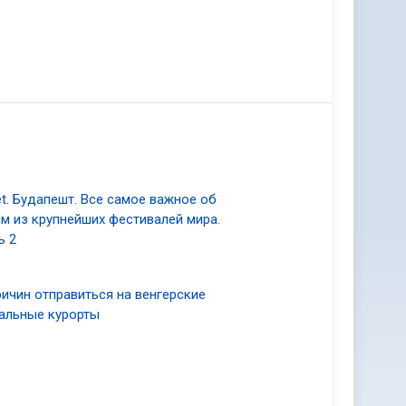
3
et. Будапешт. Все самое важное об
м из крупнейших фестивалей мира.
ь 2
3
ричин отправиться на венгерские
альные курорты