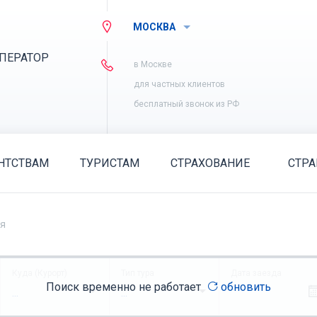
МОСКВА
ПЕРАТОР
в Москве
для частных клиентов
бесплатный звонок из РФ
НТСТВАМ
ТУРИСТАМ
СТРАХОВАНИЕ
СТР
ия
Куда (Курорт)
Тип тура
Дата заезда
Поиск временно не работает
обновить
...
...