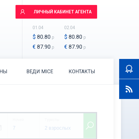
ЛИЧНЫЙ КАБИНЕТ АГЕНТА
01.04
02.04
$
80.80
$
80.80
р
р
€
87.90
€
87.90
р
р
АНЫ
ВЕДИ MICE
КОНТАКТЫ
Ночей
Туристы
7
2 взрослых