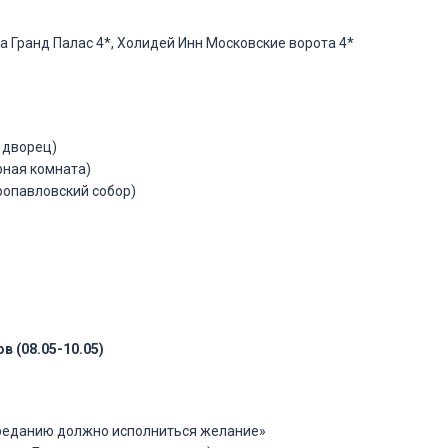
на Гранд Палас 4*, Холидей Инн Московские ворота 4*
 дворец)
рная комната)
ропавловский собор)
в (08.05-10.05)
 преданию должно исполниться желание»