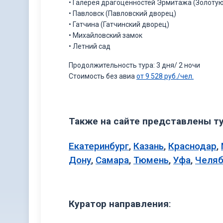
• Галерея драгоценностей Эрмитажа (Золоту
• Павловск (Павловский дворец)
• Гатчина (Гатчинский дворец)
• Михайловский замок
• Летний сад
Продолжительность тура: 3 дня/ 2 ночи
Стоимость без авиа
от 9 528 руб./чел.
Также на сайте представлены ту
Екатеринбург
,
Казань
,
Краснодар
,
Дону
,
Самара
,
Тюмень
,
Уфа
,
Челяб
Куратор направления
: