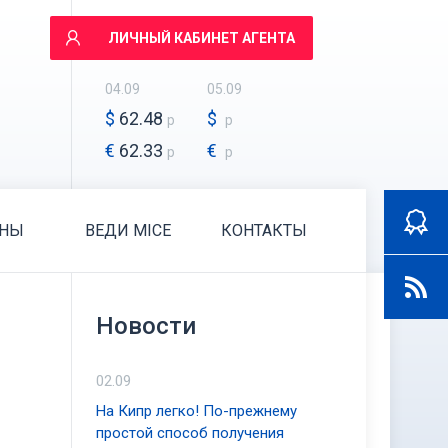
ЛИЧНЫЙ КАБИНЕТ АГЕНТА
04.09
05.09
$
62.48
$
р
р
€
62.33
€
р
р
АНЫ
ВЕДИ MICE
КОНТАКТЫ
Новости
02.09
На Кипр легко! По-прежнему
простой способ получения