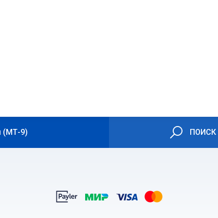
 (МТ-9)
ПОИСК 