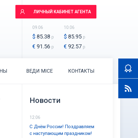
ЛИЧНЫЙ КАБИНЕТ АГЕНТА
09.06
10.06
$
85.38
$
85.95
р
р
€
91.56
€
92.57
р
р
АНЫ
ВЕДИ MICE
КОНТАКТЫ
.
Новости
12.06
С Днём России! Поздравляем
с наступающим праздником!