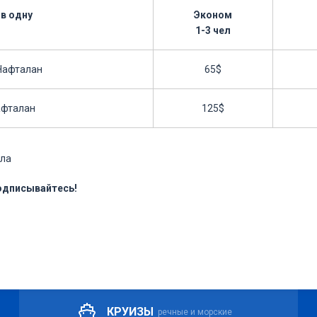
 в одну
Эконом
1-3 чел
.Нафталан
65$
Нафталан
125$
ила
подписывайтесь!
КРУИЗЫ
речные и морские