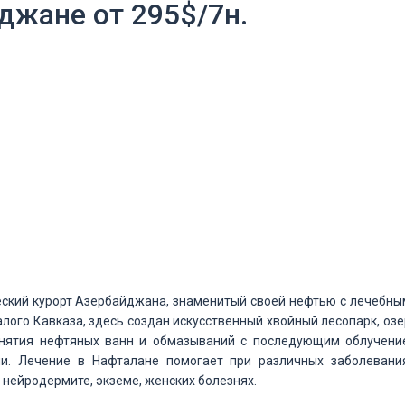
джане от 295$/7н.
еский курорт Азербайджана, знаменитый своей нефтью с лечебны
лого Кавказа, здесь создан искусственный хвойный лесопарк, оз
инятия нефтяных ванн и обмазываний с последующим облучени
и. Лечение в Нафталане помогает при различных заболевания
, нейродермите, экземе, женских болезнях.