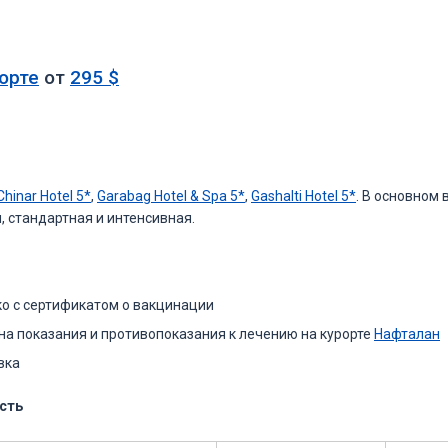
рорте
от
295
$
Chinar Hotel 5*
,
Garabag Hotel & Spa 5*
,
Gashalti Hotel 5*
. В основном 
, стандартная и интенсивная.
о с сертификатом о вакцинации
а показания и противопоказания к лечению на курорте
Нафталан
вка
ость