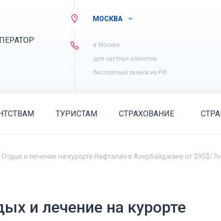
МОСКВА
ПЕРАТОР
в Москве
для частных клиентов
бесплатный звонок из РФ
НТСТВАМ
ТУРИСТАМ
СТРАХОВАНИЕ
СТР
 Отдых и лечение на курорте Нафталан в Азербайджане от 295$/7н
дых и лечение на курорте