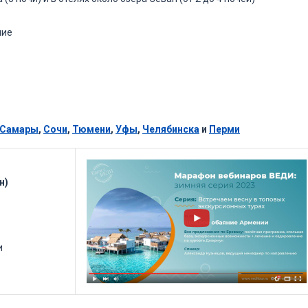
ние
Самары
,
Сочи
,
Тюмени
,
Уфы
,
Челябинска
и
Перми
н)
и