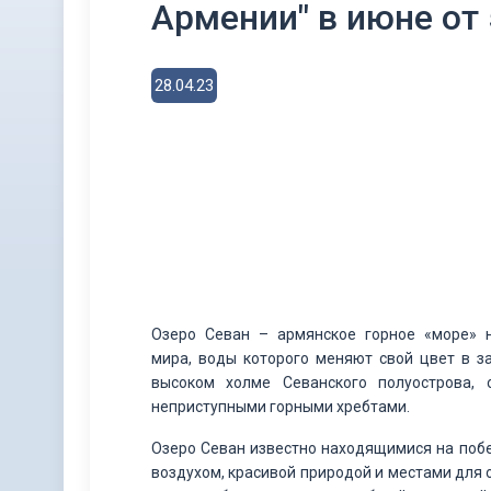
Армении" в июне от 
28.04.23
Озеро Севан – армянское горное «море» 
мира, воды которого меняют свой цвет в з
высоком холме Севанского полуострова,
неприступными горными хребтами.
Озеро Севан известно находящимися на поб
воздухом, красивой природой и местами для о