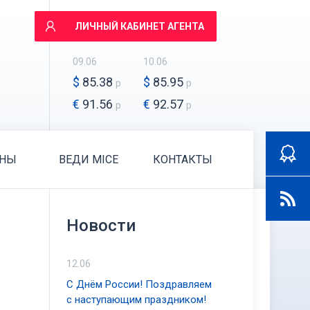
ЛИЧНЫЙ КАБИНЕТ АГЕНТА
09.06
10.06
$
85.38
$
85.95
р
р
€
91.56
€
92.57
р
р
АНЫ
ВЕДИ MICE
КОНТАКТЫ
Новости
12.06
С Днём России! Поздравляем
с наступающим праздником!