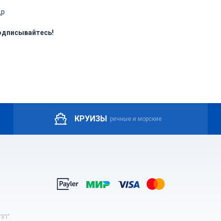
др
подписывайтесь!
КРУИЗЫ
речные и морские
ПП".