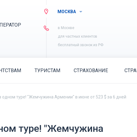
МОСКВА
ПЕРАТОР
в Москве
для частных клиентов
бесплатный звонок из РФ
НТСТВАМ
ТУРИСТАМ
СТРАХОВАНИЕ
СТР
в одном туре! "Жемчужина Армении" в июне от 523 $ за 6 дней
дном туре! "Жемчужина