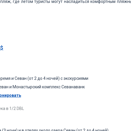
й пляж, где летом туристы могут насладиться комфортным пляжн
$
время и Севан (от 2 до 4 ночей) с экскурсиями
Севан и Монастырский комплекс Севанаванк
онировать
ка в 1/2 DBL
3 ночи) и в отелях около озера Севан (от 2 до 4 ночей)