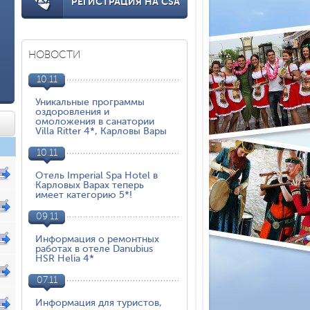
РЕГИСТРАЦИЯ НА CSA
НОВОСТИ
10.11
Уникальные программы
оздоровления и
омоложения в санатории
Villa Ritter 4*, Карловы Вары
10.11
Отель Imperial Spa Hotel в
Карловых Варах теперь
имеет категорию 5*!
09.11
Информация о ремонтных
работах в отеле Danubius
HSR Helia 4*
07.11
Информация для туристов,