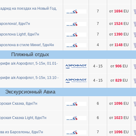
адрид на поездах на Новый Год,
7
от
1694
EU
рселона!, 8дн/7н
7
от
1524
EU
селона Light!, 8дн/7н
7
от
1390
EU
рселона в стиле Мини!, 5дн/4н
4
от
1148
EU
Пляжный отдых
ифе а/к Аэрофлот, 5-15н, 01.01-
4 - 15
от
906
EU
ифе а/к Аэрофлот, 5-15н, 13.10 -
4 - 15
от
829
EU
Экскурсионный Авиа
ская Сказка, 8дн/7н
6
от
1096
EU
ская Сказка Light, 8дн/7н
6
от
1023
EU
ва из Барселоны, 8дн/7н
7
от
1096
EU