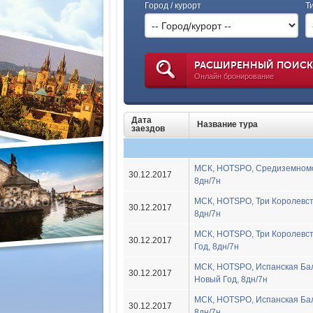
Город / курорт
Т
РАСШИРЕННЫЙ ПОИСК
Онлайн бронирование
Дата
Название тура
заездов
МСК, HOTSPO, Средиземномор
30.12.2017
8дн/7н
МСК, HOTSPO, Три Королевст
30.12.2017
8дн/7н
МСК, HOTSPO, Три Королевст
30.12.2017
Год, 8дн/7н
МСК, HOTSPO, Испанская Бал
30.12.2017
Новый Год, 8дн/7н
МСК, HOTSPO, Испанская Бал
30.12.2017
8дн/7н