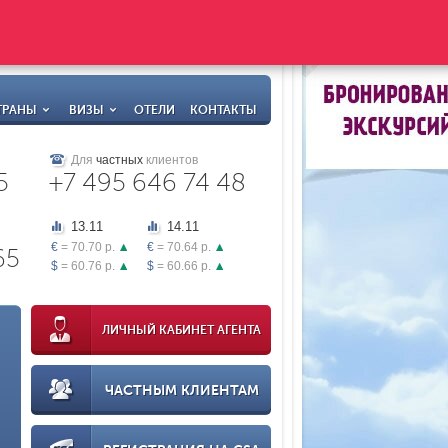
ТРАНЫ
ВИЗЫ
ОТЕЛИ
КОНТАКТЫ
Для
частных
клиентов
5
+7 495 646 74 48
13.11
14.11
€
= 70.70 р.
€
= 70.64 р.
65
$
= 60.76 р.
$
= 60.66 р.
ЛИЧНЫЙ КАБИНЕТ АГЕНТА
ЧАСТНЫМ КЛИЕНТАМ