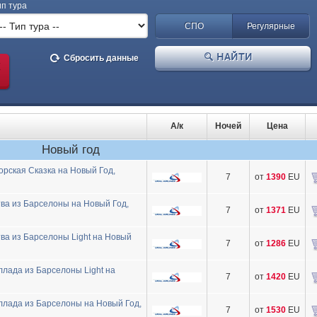
ип тура
СПО
Регулярные
НАЙТИ
Сбросить данные
А/к
Ночей
Цена
Новый год
ская Сказка на Новый Год,
7
от
1390
EU
ва из Барселоны на Новый Год,
7
от
1371
EU
ва из Барселоны Light на Новый
7
от
1286
EU
лада из Барселоны Light на
7
от
1420
EU
лада из Барселоны на Новый Год,
7
от
1530
EU