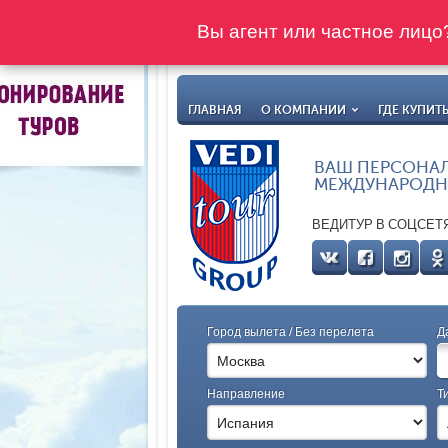
Вы агент или частное лиц
ГЛАВНАЯ
О КОМПАНИИ
ГДЕ КУПИТ
ВАШ ПЕРСОНА
МЕЖДУНАРОДН
ВЕДИТУР В СОЦСЕТ
Город вылета / Без перелета
Д
Направление
Т