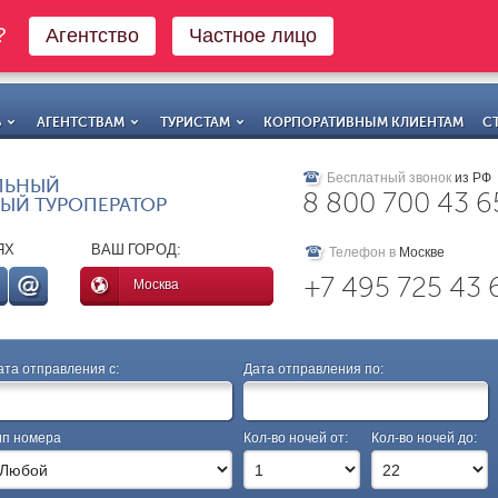
о?
Агентство
Частное лицо
Ь
АГЕНТСТВАМ
ТУРИСТАМ
КОРПОРАТИВНЫМ КЛИЕНТАМ
С
Бесплатный звонок
из РФ
ЛЬНЫЙ
8 800 700 43 6
ЫЙ ТУРОПЕРАТОР
ЯХ
ВАШ ГОРОД:
Телефон в
Москве
+7 495 725 43 
Москва
ата отправления с:
Дата отправления по:
ип номера
Кол-во ночей от:
Кол-во ночей до: