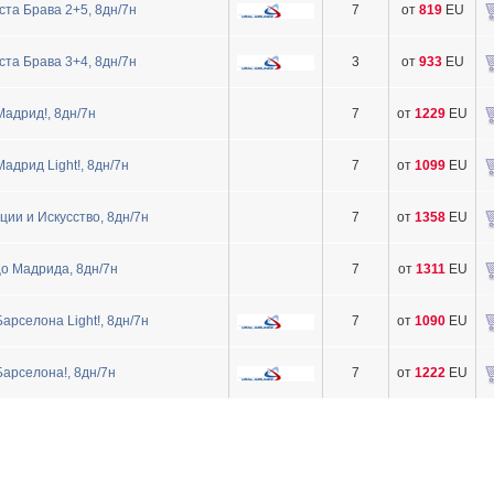
та Брава 2+5, 8дн/7н
7
от
819
EU
та Брава 3+4, 8дн/7н
3
от
933
EU
адрид!, 8дн/7н
7
от
1229
EU
адрид Light!, 8дн/7н
7
от
1099
EU
ии и Искусство, 8дн/7н
7
от
1358
EU
о Мадрида, 8дн/7н
7
от
1311
EU
арселона Light!, 8дн/7н
7
от
1090
EU
арселона!, 8дн/7н
7
от
1222
EU