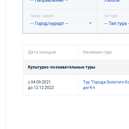
-- Направление --
Любой
Город / курорт
Тип тура
-- Город/курорт --
-- Тип тура 
Дата заездов
Название тура
Культурно-познавательные туры
с 04.09.2021
Тур "Города Золотого К
до 12.12.2022
дн/4 н