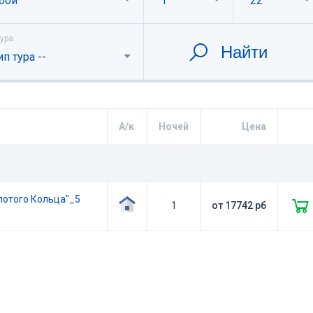
бой
1
22
тура
Найти
ип тура --
А/к
Ночей
Цена
лотого Кольца"_5
1
от
17742
рб