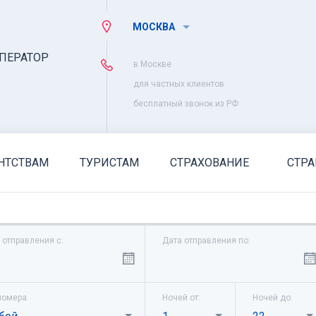
МОСКВА
ПЕРАТОР
в Москве
для частных клиентов
бесплатный звонок из РФ
НТСТВАМ
ТУРИСТАМ
СТРАХОВАНИЕ
СТР
 отправления с:
Дата отправления по:
номера
Ночей от:
Ночей до: