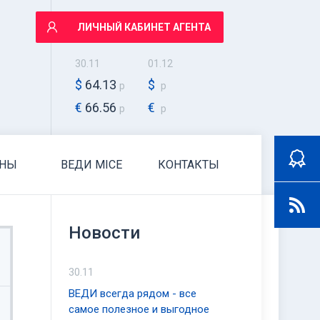
ЛИЧНЫЙ КАБИНЕТ АГЕНТА
30.11
01.12
$
64.13
$
р
р
€
66.56
€
р
р
АНЫ
ВЕДИ MICE
КОНТАКТЫ
Новости
30.11
ВЕДИ всегда рядом - все
самое полезное и выгодное