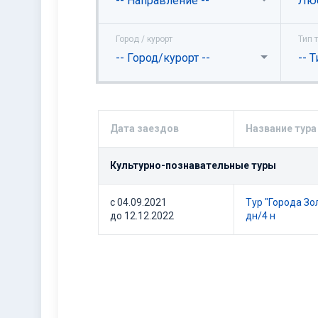
-- Направление --
Лю
Город / курорт
Тип 
-- Город/курорт --
-- Т
Дата заездов
Название тура
Культурно-познавательные туры
с 04.09.2021
Тур "Города Зо
до 12.12.2022
дн/4 н