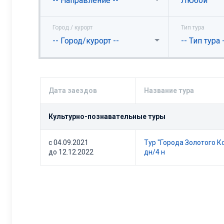
-- Направление --
Любой
Город / курорт
Тип тура
-- Город/курорт --
-- Тип тура 
Дата заездов
Название тура
Культурно-познавательные туры
с 04.09.2021
Тур "Города Золотого К
до 12.12.2022
дн/4 н