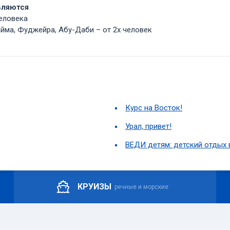
вляются
еловека
айма, Фуджейра, Абу-Даби – от 2х человек
Курс на Восток!
Урал, привет!
ВЕДИ детям: детский отдых 
КРУИЗЫ
речные и морские