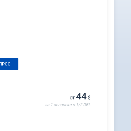
ПРОС
44
от
$
за 1 человека в 1/2 DBL