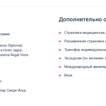
Дополнительно 
Страховка медицинская д
грамме
Расширенная страховка о
ssic Diplomat;
Трансфер индивидуальный
 Hotel Jaipur;
asena Regal Vista
Экскурсии (по желанию за
Международный авиапер
Виза
;
пур Сикри-Агра;