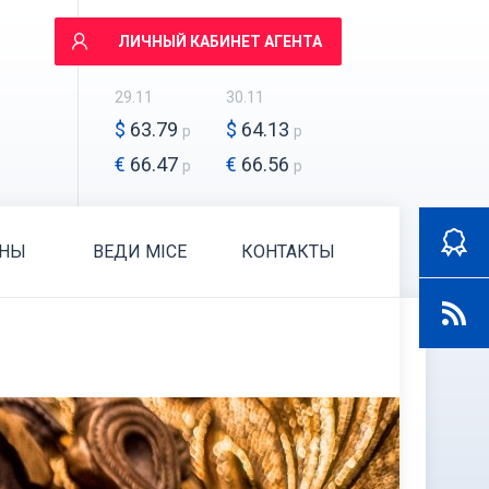
ЛИЧНЫЙ КАБИНЕТ АГЕНТА
29.11
30.11
$
63.79
$
64.13
р
р
€
66.47
€
66.56
р
р
АНЫ
ВЕДИ MICE
КОНТАКТЫ