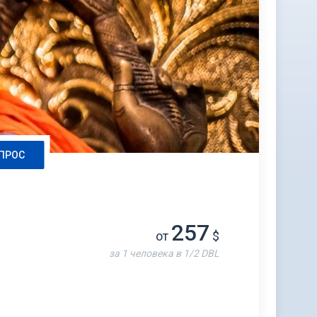
ПРОС
257
от
$
за 1 человека в 1/2 DBL