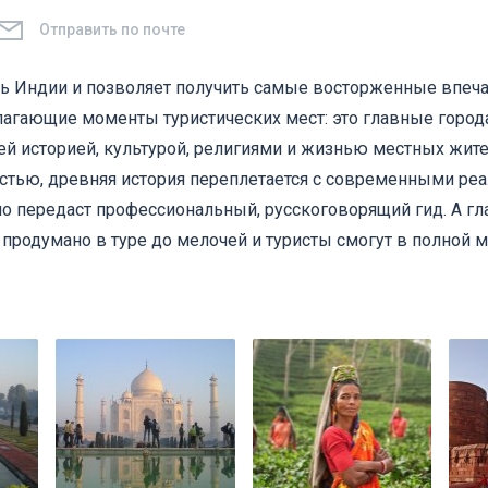
Отправить по почте
нь Индии и позволяет получить самые восторженные впеча
гающие моменты туристических мест: это главные города:
щей историей, культурой, религиями и жизнью местных жит
остью, древняя история переплетается с современными ре
о передаст профессиональный, русскоговорящий гид. А гл
 продумано в туре до мелочей и туристы смогут в полной 