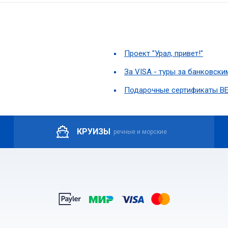
Проект "Урал, привет!"
За VISA - туры за банковски
Подарочные сертификаты В
КРУИЗЫ
речные и морские