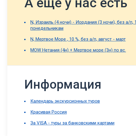
А еще у нас есть
N, Израиль (4 ночи) - Иордания (3 ночи), без а/п, 1
понедельникам
N, Мертвое Море , 10 %, без а/п, август - март
MOW Нетания (4н) + Мертвое море (3н) по вс.
Информация
Календарь экскурсионных туров
Красивая Россия
За VISA - туры за банковскими картами