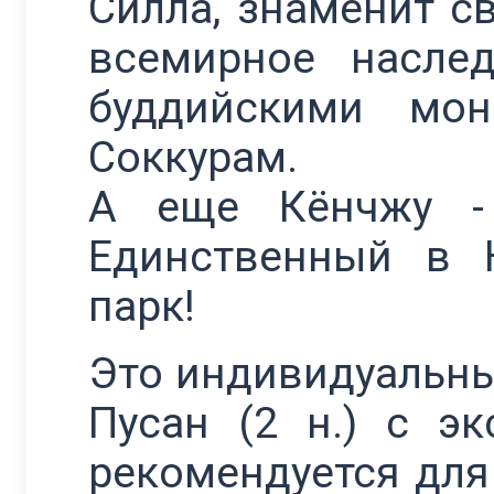
Силла, знаменит 
всемирное насле
буддийскими мон
Соккурам.
А еще Кёнчжу - 
Единственный в 
парк!
Это индивидуальны
Пусан (2 н.) c э
рекомендуется для