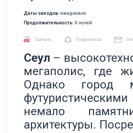
Даты заездов:
ежедневно
Продолжительность:
6 ночей
Скачать
Поделиться
От
Сеул
– высокотехн
мегаполис, где ж
Однако город м
футуристическим
немало памятн
архитектуры. Поср