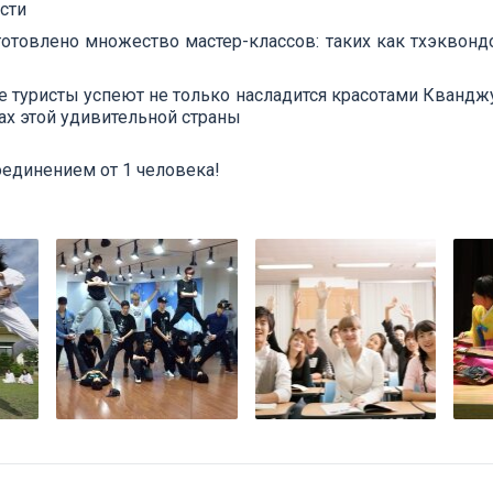
ести
готовлено множество мастер-классов: таких как тхэквонд
 туристы успеют не только насладится красотами Кванджу,
ах этой удивительной страны
единением от 1 человека!