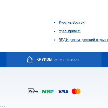
Курс на Восток!
Урал, привет!
ВЕДИ детям: детский отдых 
КРУИЗЫ
речные и морские
ПП".