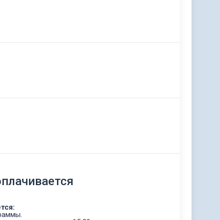
оплачивается
тся:
раммы.