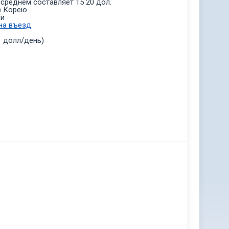
среднем составляет 15 20 дол.
в Корею.
ии
на въезд
1 долл/день)