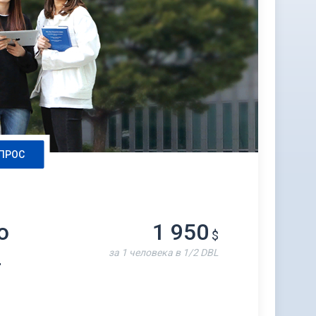
ПРОС
о
1 950
$
за 1 человека в 1/2 DBL
-