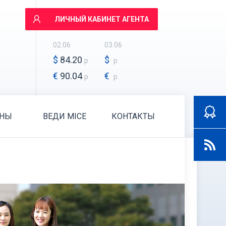
ЛИЧНЫЙ КАБИНЕТ АГЕНТА
02.06
03.06
$
84.20
$
р
р
€
90.04
€
р
р
АНЫ
ВЕДИ MICE
КОНТАКТЫ