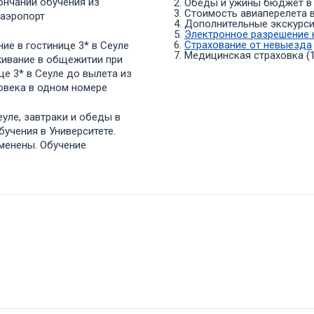
кончании обучения из
2. Обеды и ужины бюджет в 
3. Стоимость авиаперелета 
 аэропорт
4. Дополнительные экскурс
5.
Электронное разрешение 
6.
Страхование от невыезда
ие в гостинице 3* в Сеуле
7. Медицинская страховка (
живание в общежитии при
це 3* в Сеуле до вылета из
ловека в одном номере
еуле, завтраки и обеды в
бучения в Университете.
зменены. Обучение